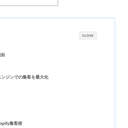
Shopifyで成功するデジタルマーケティン
グ戦略
CLOSE
理由
検索エンジンでの集客を最大化
pify集客術