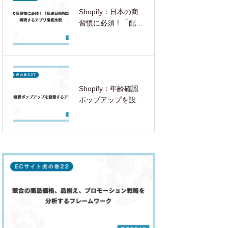
Shopify：日本の商
習慣に必須！「配送
日時指定」を実現す
るアプリ徹底比較
Shopify：年齢確認
ポップアップを設置
するアプリ