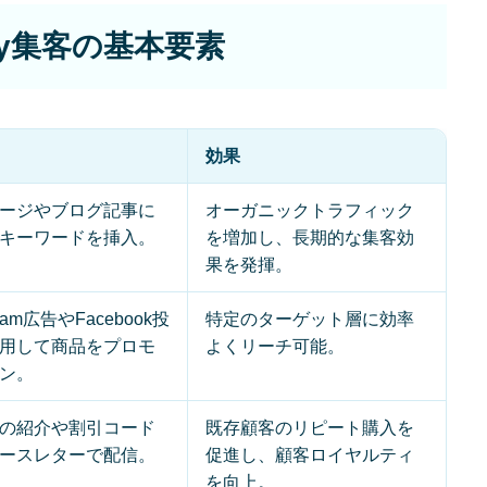
WORKS
ify集客の基本要素
制作実績
CONTACT
効果
お問い合わせ
ージやブログ記事に
オーガニックトラフィック
キーワードを挿入。
を増加し、長期的な集客効
RECRUIT
果を発揮。
採用・応募
gram広告やFacebook投
特定のターゲット層に効率
用して商品をプロモ
よくリーチ可能。
BLOG
ン。
AOのブログ
の紹介や割引コード
既存顧客のリピート購入を
ースレターで配信。
促進し、顧客ロイヤルティ
を向上。