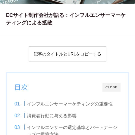
WORKS
ECサイト制作会社が語る：インフルエンサーマーケ
制作実績
ティングによる拡散
CONTACT
お問い合わせ
記事のタイトルとURLをコピーする
RECRUIT
採用・応募
BLOG
目次
CLOSE
AOのブログ
インフルエンサーマーケティングの重要性
消費者行動に与える影響
インフルエンサーの選定基準とパートナーシ
ップの構築方法