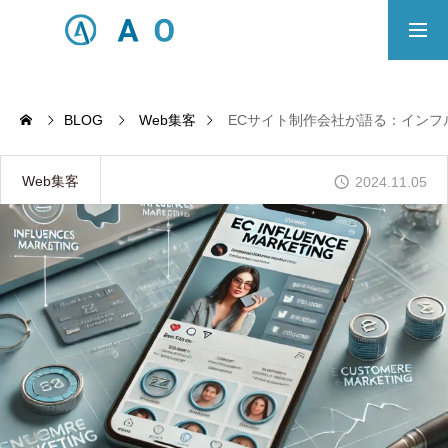
事業内容
無料相談
BLOG
Web集客
ECサイト制作会社が語る：インフ
ECサイト制作対応エリア
Web集客
2024.11.05
Principle
あっ！と おどろく、みらいをつくる。
SERVICE
事業概要
COMPANY
会社概要