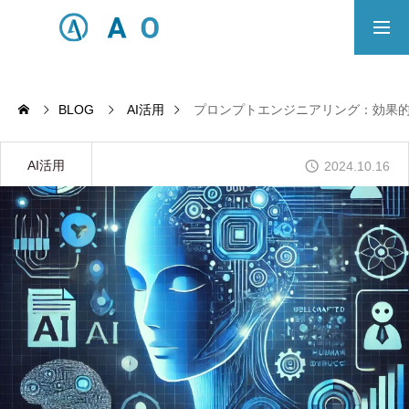
事業内容
無料相談
BLOG
AI活用
プロンプトエンジニアリング：効果的
ECサイト制作対応エリア
AI活用
2024.10.16
Principle
あっ！と おどろく、みらいをつくる。
SERVICE
事業概要
COMPANY
会社概要