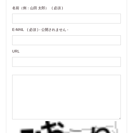
名前（例：山田 太郎）
( 必須 )
E-MAIL
( 必須 ) - 公開されません -
URL