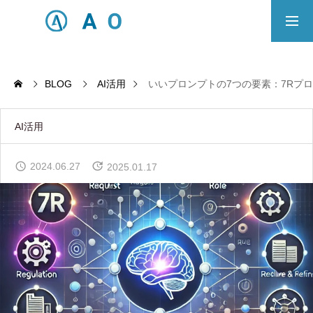
事業内容
無料相談
BLOG
AI活用
いいプロンプトの7つの要素：7Rプ
ECサイト制作対応エリア
AI活用
Principle
2024.06.27
2025.01.17
あっ！と おどろく、みらいをつくる。
SERVICE
事業概要
COMPANY
会社概要