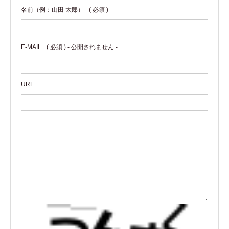
名前（例：山田 太郎）
( 必須 )
E-MAIL
( 必須 ) - 公開されません -
URL