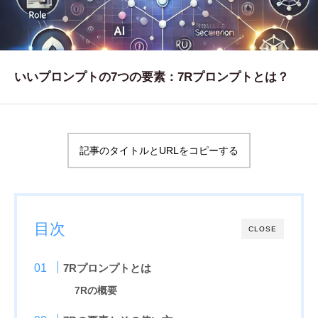
WORKS
制作実績
CONTACT
いいプロンプトの7つの要素：7Rプロンプトとは？
お問い合わせ
RECRUIT
記事のタイトルとURLをコピーする
採用・応募
BLOG
AOのブログ
目次
CLOSE
7Rプロンプトとは
7Rの概要