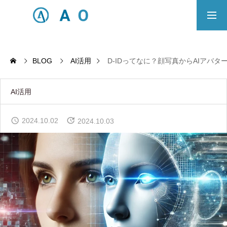
事業内容
無料相談
BLOG
AI活用
D-IDってなに？顔写真からAIアバ
ECサイト制作対応エリア
AI活用
Principle
2024.10.02
2024.10.03
あっ！と おどろく、みらいをつくる。
SERVICE
事業概要
COMPANY
会社概要