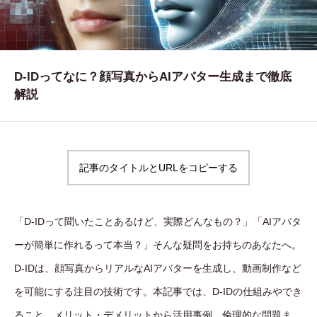
WORKS
制作実績
CONTACT
D-IDってなに？顔写真からAIアバター生成まで徹底
解説
お問い合わせ
RECRUIT
採用・応募
記事のタイトルとURLをコピーする
BLOG
AOのブログ
「D-IDって聞いたことあるけど、実際どんなもの？」「AIアバタ
ーが簡単に作れるって本当？」そんな疑問をお持ちのあなたへ。
D-IDは、顔写真からリアルなAIアバターを生成し、動画制作など
を可能にする注目の技術です。本記事では、D-IDの仕組みやでき
ること、メリット・デメリットから活用事例、倫理的な問題ま