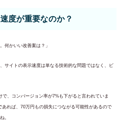
速度が重要なのか？
ECサイト制
。何かいい改善案は？」
Principle
あっ！と おどろく、みら
、サイトの表示速度は単なる技術的な問題ではなく、ビ
SERVICE
事業概要
けで、コンバージョン率が7%も下がると言われていま
COMPANY
トであれば、70万円もの損失につながる可能性があるので
ね。
会社概要