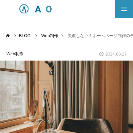
事業内容
無料相談
BLOG
Web制作
失敗しない！ホームページ制作の
ECサイト制作対応エリア
Web制作
2024.08.27
Principle
あっ！と おどろく、みらいをつくる。
SERVICE
事業概要
COMPANY
会社概要