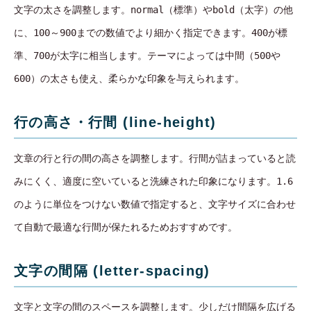
文字の太さを調整します。
normal
（標準）や
bold
（太字）の他
に、
100
～
900
までの数値でより細かく指定できます。
400
が標
準、
700
が太字に相当します。テーマによっては中間（
500
や
600
）の太さも使え、柔らかな印象を与えられます。
行の高さ・行間 (line-height)
文章の行と行の間の高さを調整します。行間が詰まっていると読
みにくく、適度に空いていると洗練された印象になります。
1.6
のように単位をつけない数値で指定すると、文字サイズに合わせ
て自動で最適な行間が保たれるためおすすめです。
文字の間隔 (letter-spacing)
文字と文字の間のスペースを調整します。少しだけ間隔を広げる