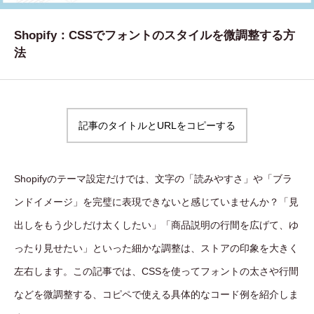
WORKS
Shopify：CSSでフォントのスタイルを微調整する方
制作実績
法
CONTACT
お問い合わせ
記事のタイトルとURLをコピーする
RECRUIT
採用・応募
Shopifyのテーマ設定だけでは、文字の「読みやすさ」や「ブラ
BLOG
ンドイメージ」を完璧に表現できないと感じていませんか？「見
AOのブログ
出しをもう少しだけ太くしたい」「商品説明の行間を広げて、ゆ
ったり見せたい」といった細かな調整は、ストアの印象を大きく
左右します。この記事では、CSSを使ってフォントの太さや行間
などを微調整する、コピペで使える具体的なコード例を紹介しま