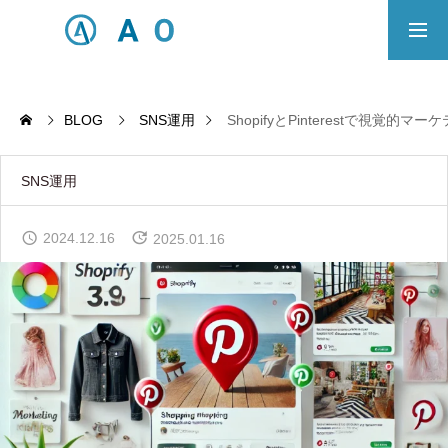
事業内容
無料相談
BLOG
SNS運用
ShopifyとPinterestで視覚的
ECサイト制作対応エリア
SNS運用
Principle
2024.12.16
2025.01.16
あっ！と おどろく、みらいをつくる。
SERVICE
事業概要
COMPANY
会社概要