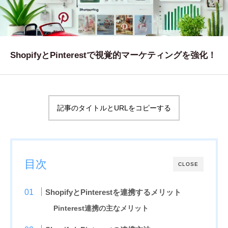
WORKS
制作実績
CONTACT
ShopifyとPinterestで視覚的マーケティングを強化！
お問い合わせ
RECRUIT
記事のタイトルとURLをコピーする
採用・応募
BLOG
AOのブログ
目次
CLOSE
ShopifyとPinterestを連携するメリット
Pinterest連携の主なメリット