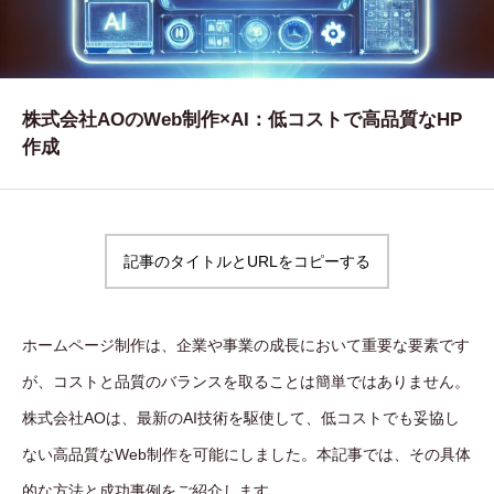
WORKS
制作実績
CONTACT
株式会社AOのWeb制作×AI：低コストで高品質なHP
作成
お問い合わせ
RECRUIT
採用・応募
記事のタイトルとURLをコピーする
BLOG
AOのブログ
ホームページ制作は、企業や事業の成長において重要な要素です
が、コストと品質のバランスを取ることは簡単ではありません。
株式会社AOは、最新のAI技術を駆使して、低コストでも妥協し
ない高品質なWeb制作を可能にしました。本記事では、その具体
的な方法と成功事例をご紹介します。