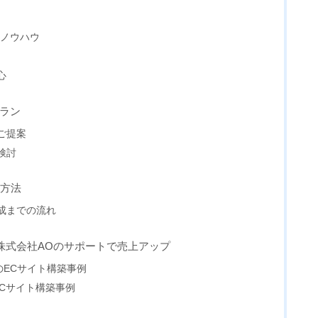
由
とノウハウ
心
プラン
ご提案
検討
せ方法
成までの流れ
株式会社AOのサポートで売上アップ
のECサイト構築事例
Cサイト構築事例