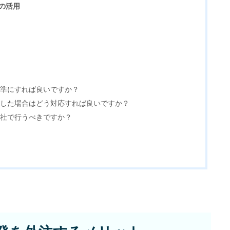
ルの活用
ECサイト制
Principle
基準にすれば良いですか？
生した場合はどう対応すれば良いですか？
あっ！と おどろく、みら
自社で行うべきですか？
SERVICE
事業概要
COMPANY
会社概要