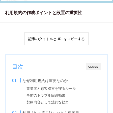
WORKS
利用規約の作成ポイントと設置の重要性
制作実績
CONTACT
お問い合わせ
記事のタイトルとURLをコピーする
RECRUIT
採用・応募
目次
BLOG
CLOSE
AOのブログ
なぜ利用規約は重要なのか
事業者と顧客双方を守るルール
事前のトラブル回避効果
契約内容として法的な効力
利用規約に盛り込むべき主要項目