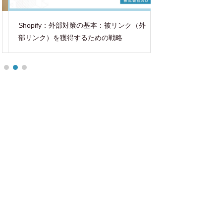
Shopify：効果
Shopify：外部対策の基本：被リンク（外
ミングと文面完全ガ
部リンク）を獲得するための戦略
の最適解）