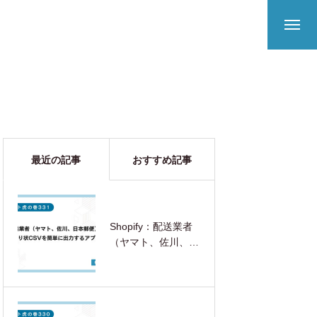
最近の記事
おすすめ記事
Shopify：配送業者
（ヤマト、佐川、日
本郵便）の送り状
CSVを簡単に出力す
るアプリ完全ガイド