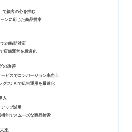
SY」で顧客の心を掴む
 使用シーンに応じた商品提案
」で24時間対応
oTで店舗運営を最適化
グの改善
断サービスでコンバージョン率向上
グス: AIで広告運用を最適化
導入
イクアップ試用
索機能でスムーズな商品検索
の未来