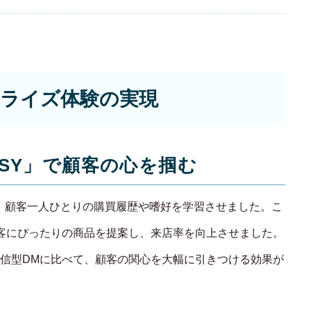
WORKS
制作実績
CONTACT
ライズ体験の実現
お問い合わせ
RECRUIT
ENSY」で顧客の心を掴む
採用・応募
し、顧客一人ひとりの購買履歴や嗜好を学習させました。こ
BLOG
客にぴったりの商品を提案し、来店率を向上させました。
信型DMに比べて、顧客の関心を大幅に引きつける効果が
AOのブログ