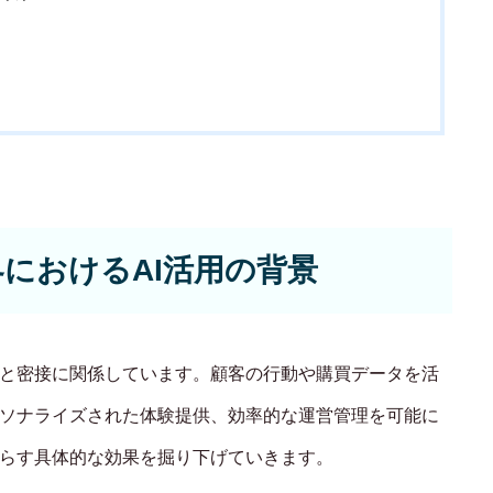
ECサイト制
Principle
あっ！と おどろく、みら
界におけるAI活用の背景
SERVICE
事業概要
上と密接に関係しています。顧客の行動や購買データを活
COMPANY
ーソナライズされた体験提供、効率的な運営管理を可能に
たらす具体的な効果を掘り下げていきます。
会社概要