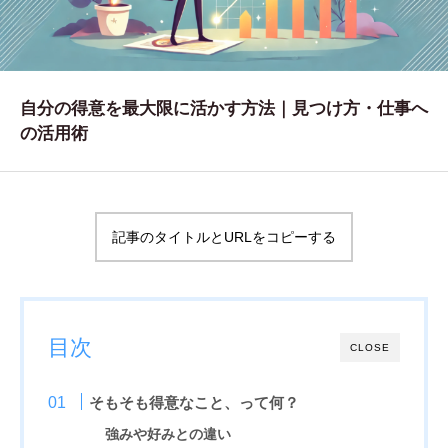
WORKS
制作実績
CONTACT
自分の得意を最大限に活かす方法｜見つけ方・仕事へ
の活用術
お問い合わせ
RECRUIT
採用・応募
記事のタイトルとURLをコピーする
BLOG
AOのブログ
目次
CLOSE
そもそも得意なこと、って何？
強みや好みとの違い