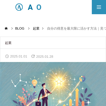
事業内容
無料相談
BLOG
起業
自分の得意を最大限に活かす方法｜見
ECサイト制作対応エリア
起業
Principle
2025.01.01
2025.01.28
あっ！と おどろく、みらいをつくる。
SERVICE
事業概要
COMPANY
会社概要