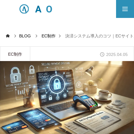
事業内容
無料相談
BLOG
EC制作
決済システム導入のコツ｜ECサイ
ECサイト制作対応エリア
EC制作
2025.04.05
Principle
あっ！と おどろく、みらいをつくる。
SERVICE
事業概要
COMPANY
会社概要