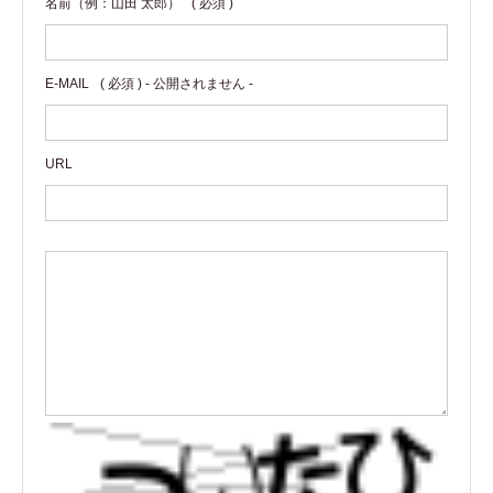
名前（例：山田 太郎）
( 必須 )
E-MAIL
( 必須 ) - 公開されません -
URL