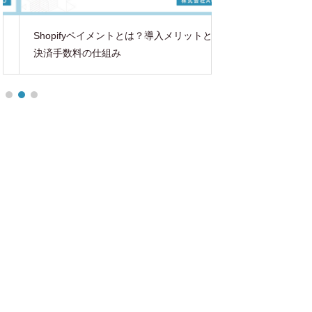
Shopifyペイメントとは？導入メリットと
ECサイトSEO上
決済手数料の仕組み
略法