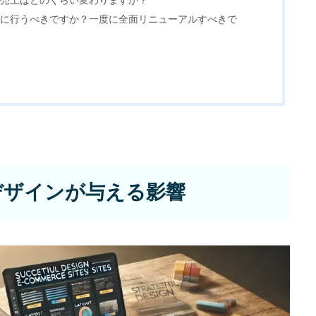
で売上はどのくらい変わりますか？
分的に行うべきですか？一度に全面リニューアルすべきで
ECサイト制
Principle
あっ！と おどろく、みら
デザインが与える影響
SERVICE
事業概要
COMPANY
会社概要