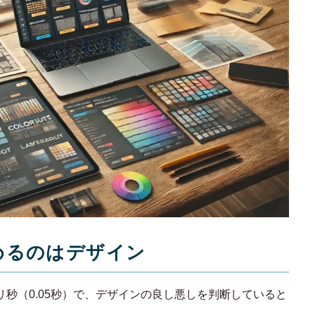
WORKS
制作実績
CONTACT
お問い合わせ
RECRUIT
採用・応募
BLOG
決めるのはデザイン
AOのブログ
リ秒（0.05秒）で、デザインの良し悪しを判断していると