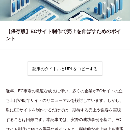
WORKS
制作実績
CONTACT
【保存版】ECサイト制作で売上を伸ばすためのポイ
ント
お問い合わせ
RECRUIT
採用・応募
記事のタイトルとURLをコピーする
BLOG
AOのブログ
近年、EC市場の急速な成長に伴い、多くの企業がECサイトの立
ち上げや既存サイトのリニューアルを検討しています。しかし、
単にECサイトを制作するだけでは、期待する売上や集客を実現
することは困難です。本記事では、実際の成功事例を基に、EC
サイト制作における重要なポイントと、継続的な売上向上を実現