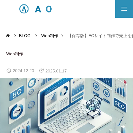
事業内容
無料相談
BLOG
Web制作
【保存版】ECサイト制作で売上を
ECサイト制作対応エリア
Web制作
Principle
2024.12.20
2025.01.17
あっ！と おどろく、みらいをつくる。
SERVICE
事業概要
COMPANY
会社概要