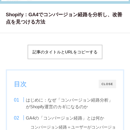
WORKS
Shopify：GA4でコンバージョン経路を分析し、改善
制作実績
点を見つける方法
CONTACT
お問い合わせ
記事のタイトルとURLをコピーする
RECRUIT
採用・応募
BLOG
目次
CLOSE
AOのブログ
はじめに：なぜ「コンバージョン経路分析」
がShopify運営のカギになるのか
GA4の「コンバージョン経路」とは何か
コンバージョン経路＝ユーザーがコンバージョ