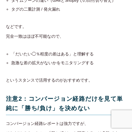
タイムゾーンの違い（GA4とShopifyでの日付切り替え）
タグの二重計測 / 発火漏れ
などです。
完全一致はほぼ不可能なので、
「だいたい◯％程度の差はある」と理解する
急激な差の拡大がないかをモニタリングする
というスタンスで活用するのがおすすめです。
注意2：コンバージョン経路だけを見て単
純に「勝ち/負け」を決めない
コンバージョン経路レポートは強力ですが、
事業内容
無料相談