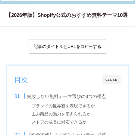
WORKS
【2026年版】Shopify公式のおすすめ無料テーマ10選
制作実績
CONTACT
お問い合わせ
記事のタイトルとURLをコピーする
RECRUIT
採用・応募
目次
BLOG
CLOSE
AOのブログ
失敗しない無料テーマ選びの3つの視点
ブランドの世界観を表現できるか
主力商品の魅力を伝えられるか
ストアの成長に対応できるか
【総合評価】まず検討したいテーマ3選