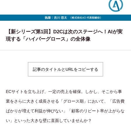
WORKS
制作実績
CONTACT
【新シリーズ第1回】D2Cは次のステージへ！AIが実
現する「ハイパーグロース」の全体像
お問い合わせ
RECRUIT
採用・応募
記事のタイトルとURLをコピーする
BLOG
AOのブログ
ECサイトを立ち上げ、一定の売上を確保。しかし、そこから事
業をさらに大きく成長させる「グロース期」において、「広告費
ばかりが増えて利益が伸びない」「顧客のリピート率が上がらな
い」といった大きな壁に直面していませんか？