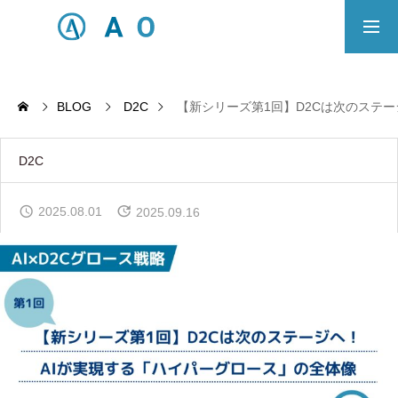
事業内容
無料相談
BLOG
D2C
【新シリーズ第1回】D2Cは次のステ
ECサイト制作対応エリア
D2C
Principle
2025.08.01
2025.09.16
あっ！と おどろく、みらいをつくる。
SERVICE
事業概要
COMPANY
会社概要