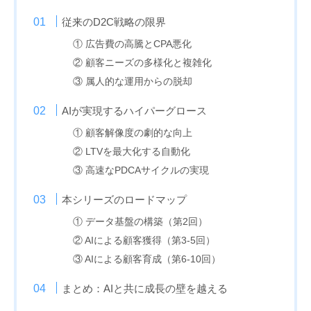
従来のD2C戦略の限界
① 広告費の高騰とCPA悪化
② 顧客ニーズの多様化と複雑化
③ 属人的な運用からの脱却
AIが実現するハイパーグロース
① 顧客解像度の劇的な向上
② LTVを最大化する自動化
③ 高速なPDCAサイクルの実現
本シリーズのロードマップ
① データ基盤の構築（第2回）
② AIによる顧客獲得（第3-5回）
③ AIによる顧客育成（第6-10回）
まとめ：AIと共に成長の壁を越える