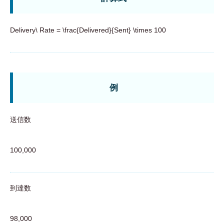
Delivery\ Rate = \frac{Delivered}{Sent} \times 100
例
送信数
100,000
到達数
98,000