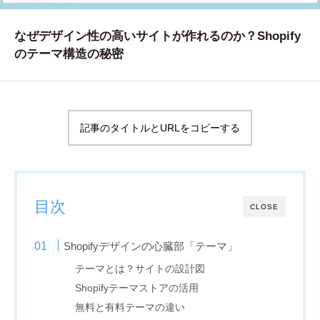
WORKS
なぜデザイン性の高いサイトが作れるのか？Shopify
制作実績
のテーマ構造の秘密
CONTACT
お問い合わせ
記事のタイトルとURLをコピーする
RECRUIT
採用・応募
BLOG
目次
CLOSE
AOのブログ
Shopifyデザインの心臓部「テーマ」
テーマとは？サイトの設計図
Shopifyテーマストアの活用
無料と有料テーマの違い