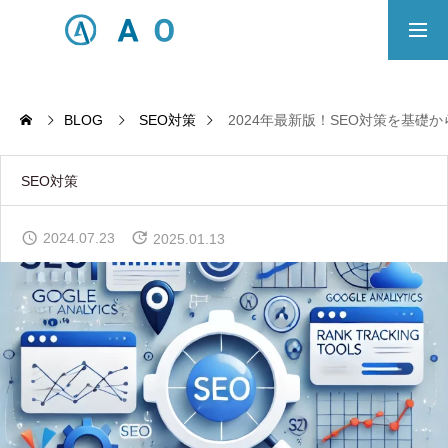
事業内容
無料相談
BLOG
SEO対策
2024年最新版！SEO対策を基礎
ECサイト制作対応エリア
SEO対策
Principle
2024.07.23
2025.01.13
あっ！と おどろく、みらいをつくる。
SERVICE
事業概要
COMPANY
会社概要