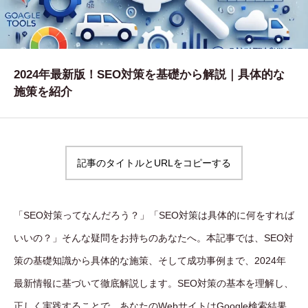
WORKS
制作実績
CONTACT
2024年最新版！SEO対策を基礎から解説｜具体的な
施策を紹介
お問い合わせ
RECRUIT
採用・応募
記事のタイトルとURLをコピーする
BLOG
AOのブログ
「SEO対策ってなんだろう？」「SEO対策は具体的に何をすれば
いいの？」そんな疑問をお持ちのあなたへ。本記事では、SEO対
策の基礎知識から具体的な施策、そして成功事例まで、2024年
最新情報に基づいて徹底解説します。SEO対策の基本を理解し、
正しく実践することで、あなたのWebサイトはGoogle検索結果