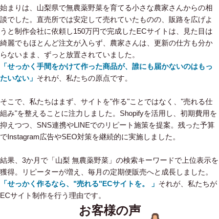
始まりは、山梨県で無農薬野菜を育てる小さな農家さんからの相
談でした。直売所では安定して売れていたものの、販路を広げよ
うと制作会社に依頼し150万円で完成したECサイトは、見た目は
綺麗でもほとんど注文が入らず、農家さんは、更新の仕方も分か
らないまま、ずっと放置されていました。
「せっかく手間をかけて作った商品が、誰にも届かないのはもっ
たいない」
それが、私たちの原点です。
そこで、私たちはまず、サイトを"作る"ことではなく、"売れる仕
組み"を整えることに注力しました。Shopifyを活用し、初期費用を
抑えつつ、SNS連携やLINEでのリピート施策を提案。残った予算
でInstagram広告やSEO対策を継続的に実施しました。
結果、3か月で「山梨 無農薬野菜」の検索キーワードで上位表示を
獲得。リピーターが増え、毎月の定期便販売へと成長しました。
「せっかく作るなら、"売れる"ECサイトを。 」
それが、私たちが
ECサイト制作を行う理由です。
お客様の声