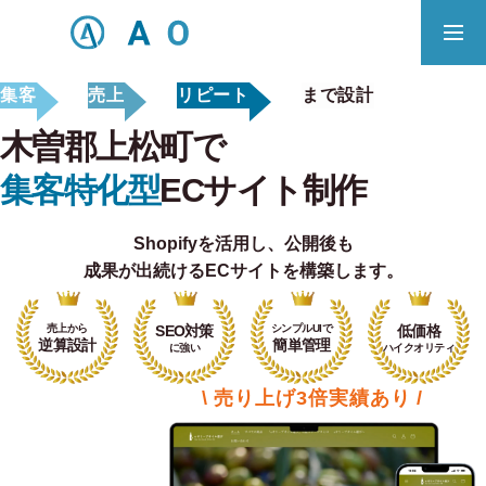
集客
売上
リピート
まで設計
事業内容
無料相談
木曽郡上松町で
ECサイト制作対応エリア
集客特化型
ECサイト制作
Shopifyを活用し、
公開後も
Principle
成果が出続けるECサイトを構築します。
あっ！と おどろく、みらいをつくる。
売上から
SEO対策
シンプルUIで
低価格
SERVICE
逆算設計
簡単管理
に強い
ハイクオリティ
事業概要
\ 売り上げ3倍実績あり /
COMPANY
会社概要