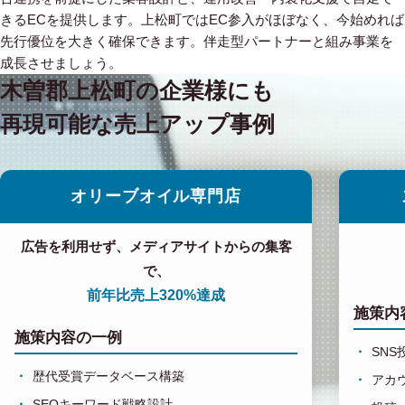
きるECを提供します。上松町ではEC参入がほぼなく、今始めれば
先行優位を大きく確保できます。伴走型パートナーと組み事業を
成長させましょう。
木曽郡上松町の企業様にも
再現可能な売上アップ事例
オリーブオイル専門店
広告を利用せず、メディアサイトからの集客
で、
前年比売上320%達成
施策内
施策内容の一例
SN
歴代受賞データベース構築
アカ
SEOキーワード戦略設計