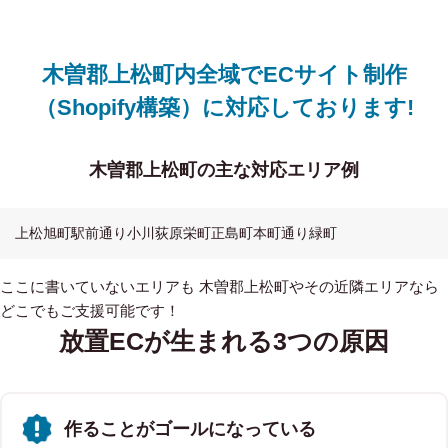
木曽郡上松町内全域でECサイト制作
（Shopify構築）に対応しております!
木曽郡上松町の主な対応エリア例
上松
旭町
駅前通り
小川
荻原
栄町
正島町
本町通り
緑町
ここに書いていないエリアも 木曽郡上松町やその近隣エリアなら
どこでもご支援可能です！
放置ECが生まれる3つの原因
作ることがゴールになっている