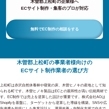
木曽郡上松町の企業様へ
ECサイト制作・集客のプロが対応
無料でEC制作の相談をする
木曽郡上松町の事業者様向けの
ECサイト制作業者の選び方
上松町は赤沢自然休養林や寝覚の床、木曽ヒノキの産地として知
られる町です。木曽ヒノキ製品はECとの親和性が高い伝統商材で
す。EC制作では売上を逆算した設計が重要です。株式会社AOは
Shopifyを基盤に、ターゲットから逆算した導線を構築。SNSや広
告連携を前提にした集客設計と、運用改善・内製化支援で自走で