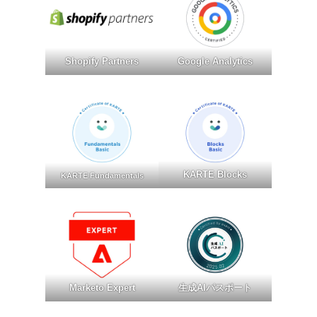
Shopify Partners
Google Analytics
KARTE Blocks
KARTE Fundamentals
Marketo Expert
生成AIパスポート