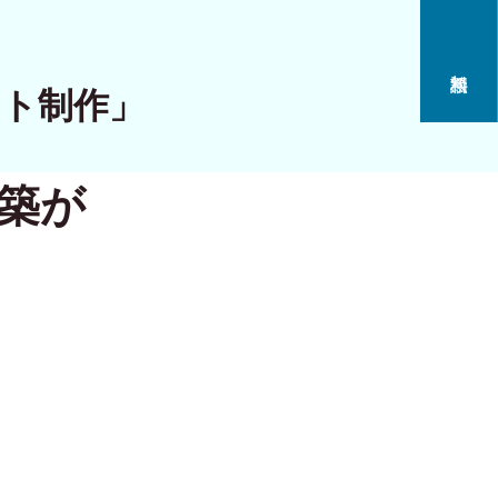
イト制作」
構築が