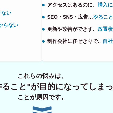
アクセスはあるのに、
購入に
きない
SEO・SNS・広告…
やるこ
ECサイト制
からない
更新や改善ができず、
放置状
制作会社に任せきりで、
自社
Principle
あっ！と おどろく、みら
SERVICE
これらの悩みは、
事業概要
作ること"が
目的になってしま
COMPANY
ことが原因です。
会社概要