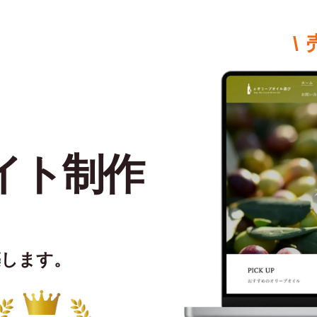
\
イト制作
築します。