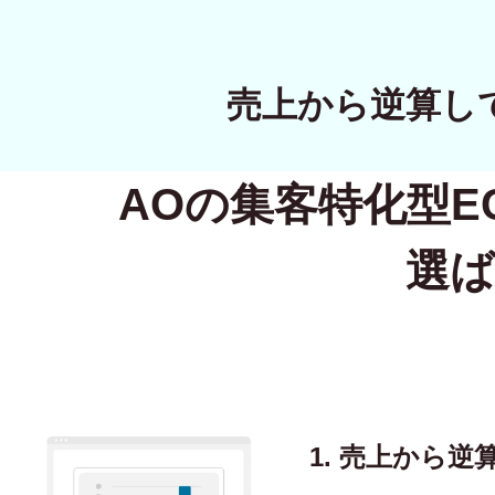
売上から逆算し
AOの集客特化型
E
選ば
1. 売上から