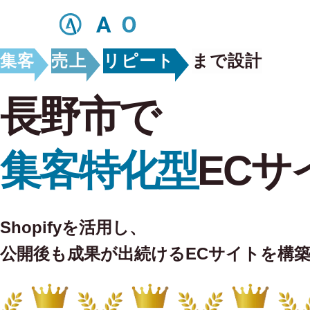
集客
売上
リピート
まで設計
長野市で
集客特化型
ECサ
Shopifyを活用し、
公開後も
成果が出続けるECサイトを構