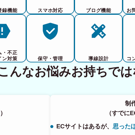
登録機能
スマホ対応
ブログ機能
お
ム・不正
イン対策
保守・管理
導線設計
コ
てこんなお悩みお持ちでは
制
）
（すでにE
ECサイトはあるが、
思った