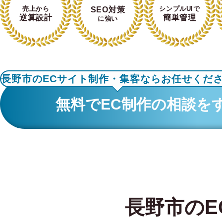
売上から
シンプルUIで
SEO対策
逆算設計
簡単管理
に強い
長野市のECサイト制作・集客ならお任せくだ
無料でEC制作の相談を
長野市のE