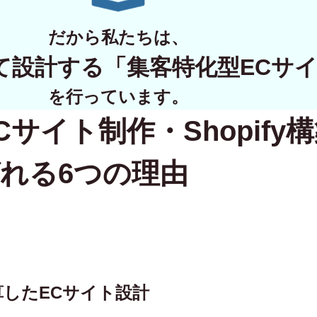
WORKS
だから私たちは、
制作実績
て設計する
「集客特化型ECサ
CONTACT
を行っています。
Cサイト制作・Shopify
お問い合わせ
RECRUIT
れる6つの理由
採用・応募
BLOG
AOのブログ
逆算したECサイト設計