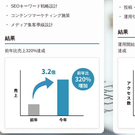
SEOキーワード戦略設計
投稿
コンテンツマーケティング施策
運用
メディア集客導線設計
結果
結果
運用開始1
前年比売上320%達成
達成