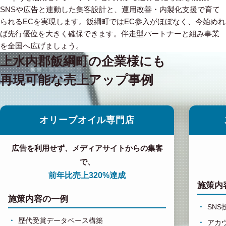
SNSや広告と連動した集客設計と、運用改善・内製化支援で育て
られるECを実現します。飯綱町ではEC参入がほぼなく、今始めれ
ば先行優位を大きく確保できます。伴走型パートナーと組み事業
を全国へ広げましょう。
上水内郡飯綱町の企業様にも
再現可能な売上アップ事例
オリーブオイル専門店
広告を利用せず、メディアサイトからの集客
で、
前年比売上320%達成
施策内
施策内容の一例
SN
歴代受賞データベース構築
アカ