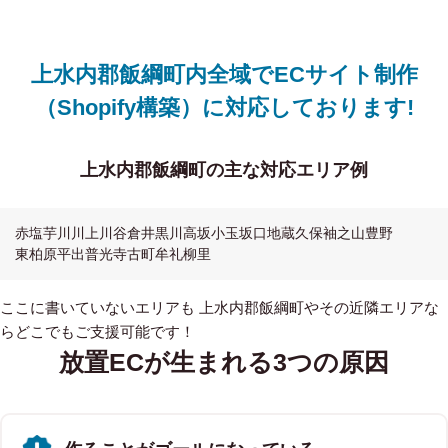
上水内郡飯綱町内全域でECサイト制作
（Shopify構築）に対応しております!
上水内郡飯綱町の主な対応エリア例
赤塩
芋川
川上
川谷
倉井
黒川
高坂
小玉
坂口
地蔵久保
袖之山
豊野
東柏原
平出
普光寺
古町
牟礼
柳里
ここに書いていないエリアも 上水内郡飯綱町やその近隣エリアな
らどこでもご支援可能です！
放置ECが生まれる3つの原因