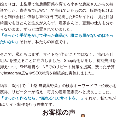
始まりは、山梨県で無農薬野菜を育てる小さな農家さんからの相
談でした。直売所では安定して売れていたものの、販路を広げよ
うと制作会社に依頼し150万円で完成したECサイトは、見た目は
綺麗でもほとんど注文が入らず、農家さんは、更新の仕方も分か
らないまま、ずっと放置されていました。
「せっかく手間をかけて作った商品が、誰にも届かないのはもっ
たいない」
それが、私たちの原点です。
そこで、私たちはまず、サイトを"作る"ことではなく、"売れる仕
組み"を整えることに注力しました。Shopifyを活用し、初期費用を
抑えつつ、SNS連携やLINEでのリピート施策を提案。残った予算
でInstagram広告やSEO対策を継続的に実施しました。
結果、3か月で「山梨 無農薬野菜」の検索キーワードで上位表示を
獲得。リピーターが増え、毎月の定期便販売へと成長しました。
「せっかく作るなら、"売れる"ECサイトを。 」
それが、私たちが
ECサイト制作を行う理由です。
お客様の声