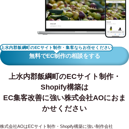
WORKS
制作実績
CONTACT
お問い合わせ
上水内郡飯綱町のECサイト制作・集客ならお任せください
RECRUIT
無料でEC制作の相談をする
採用・応募
上水内郡飯綱町のECサイト制作・
BLOG
Shopify構築は
AOのブログ
EC集客改善に強い株式会社AOにおま
かせください
株式会社AOはECサイト制作・Shopify構築に強い制作会社