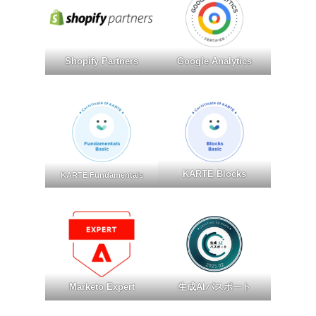
Shopify Partners
Google Analytics
KARTE Blocks
KARTE Fundamentals
Marketo Expert
生成AIパスポート