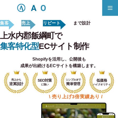
集客
売上
リピート
まで設計
事業内容
無料相談
上水内郡飯綱町で
ECサイト制作対応エリア
集客特化型
ECサイト制作
Shopifyを活用し、
公開後も
Principle
成果が出続けるECサイトを構築します。
あっ！と おどろく、みらいをつくる。
売上から
SEO対策
シンプルUIで
低価格
SERVICE
逆算設計
簡単管理
に強い
ハイクオリティ
事業概要
\ 売り上げ3倍実績あり /
COMPANY
会社概要