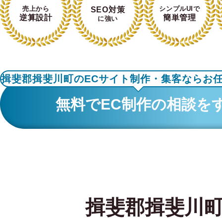
売上から
シンプルUIで
SEO対策
逆算設計
簡単管理
に強い
揖斐郡揖斐川町のECサイト制作・集客ならお
無料でEC制作の相談を
揖斐郡揖斐川町の