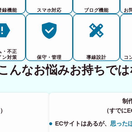
登録機能
スマホ対応
ブログ機能
お
ム・不正
イン対策
保守・管理
導線設計
コ
てこんなお悩みお持ちでは
制
）
（すでにE
ECサイトはあるが、
思った