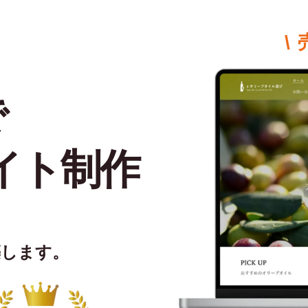
\
で
イト制作
築します。