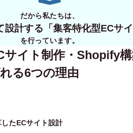
WORKS
だから私たちは、
制作実績
て設計する
「集客特化型ECサ
CONTACT
を行っています。
Cサイト制作・Shopify
お問い合わせ
RECRUIT
れる6つの理由
採用・応募
BLOG
AOのブログ
逆算したECサイト設計