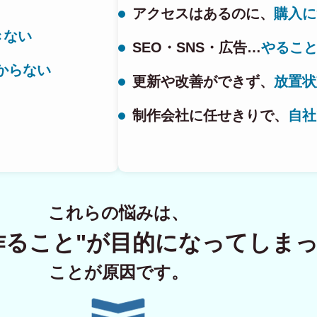
アクセスはあるのに、
購入に
きない
SEO・SNS・広告…
やるこ
ECサイト制
からない
更新や改善ができず、
放置状
制作会社に任せきりで、
自社
Principle
あっ！と おどろく、みら
SERVICE
これらの悩みは、
事業概要
作ること"が
目的になってしま
COMPANY
ことが原因です。
会社概要