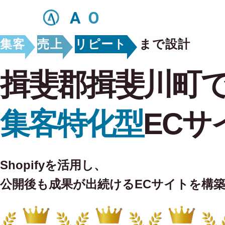
集客
売上
リピート
まで設計
揖斐郡揖斐川町
集客特化型
ECサ
Shopifyを活用し、
公開後も
成果が出続けるECサイトを構