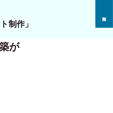
イト制作」
構築が