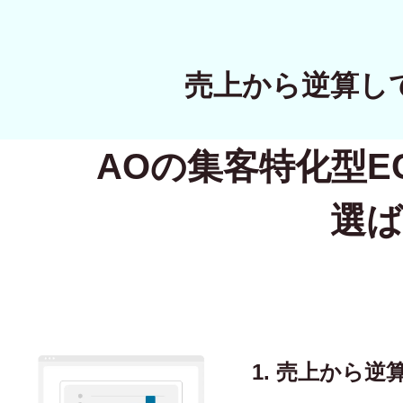
売上から逆算し
AOの集客特化型
E
選ば
1. 売上から