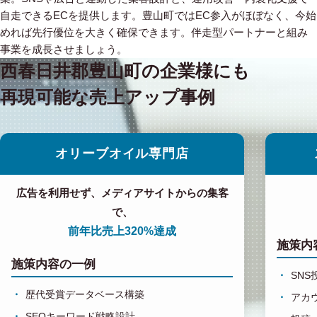
自走できるECを提供します。豊山町ではEC参入がほぼなく、今始
めれば先行優位を大きく確保できます。伴走型パートナーと組み
事業を成長させましょう。
西春日井郡豊山町の企業様にも
再現可能な売上アップ事例
オリーブオイル専門店
広告を利用せず、メディアサイトからの集客
で、
前年比売上320%達成
施策内
施策内容の一例
SN
歴代受賞データベース構築
アカ
SEOキーワード戦略設計