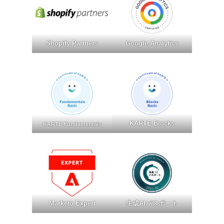
Shopify Partners
Google Analytics
KARTE Blocks
KARTE Fundamentals
Marketo Expert
生成AIパスポート