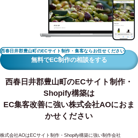
WORKS
制作実績
CONTACT
お問い合わせ
西春日井郡豊山町のECサイト制作・集客ならお任せください
RECRUIT
無料でEC制作の相談をする
採用・応募
西春日井郡豊山町のECサイト制作・
BLOG
Shopify構築は
AOのブログ
EC集客改善に強い株式会社AOにおま
かせください
株式会社AOはECサイト制作・Shopify構築に強い制作会社