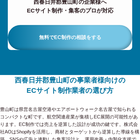
西春日井郡豊山町の企業様へ
ECサイト制作・集客のプロが対応
無料でEC制作の相談をする
西春日井郡豊山町の事業者様向けの
ECサイト制作業者の選び方
豊山町は県営名古屋空港やエアポートウォーク名古屋で知られる
コンパクトな町です。航空関連産業が集積しEC展開の可能性があ
ります。EC制作では売上を逆算した設計が成功の鍵です。株式会
社AOはShopifyを活用し、商材とターゲットから逆算した導線を構
築。SNSや広告と連動した集客設計と、運用改善・内製化支援で