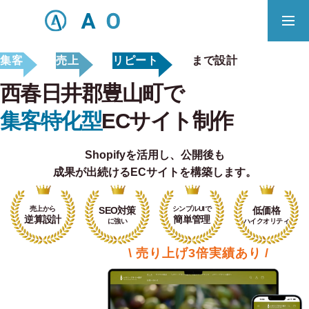
集客
売上
リピート
まで設計
事業内容
無料相談
西春日井郡豊山町で
ECサイト制作対応エリア
集客特化型
ECサイト制作
Shopifyを活用し、
公開後も
Principle
成果が出続けるECサイトを構築します。
あっ！と おどろく、みらいをつくる。
売上から
SEO対策
シンプルUIで
低価格
SERVICE
逆算設計
簡単管理
に強い
ハイクオリティ
事業概要
\ 売り上げ3倍実績あり /
COMPANY
会社概要