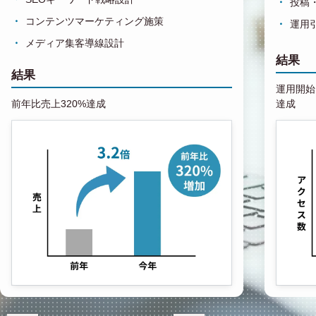
投稿
コンテンツマーケティング施策
運用
メディア集客導線設計
結果
結果
運用開始1
前年比売上320%達成
達成