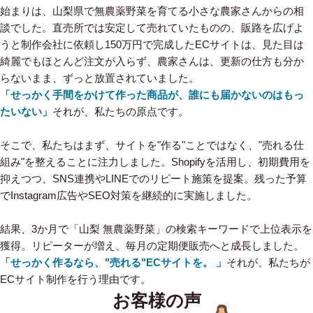
始まりは、山梨県で無農薬野菜を育てる小さな農家さんからの相
談でした。直売所では安定して売れていたものの、販路を広げよ
うと制作会社に依頼し150万円で完成したECサイトは、見た目は
綺麗でもほとんど注文が入らず、農家さんは、更新の仕方も分か
らないまま、ずっと放置されていました。
「せっかく手間をかけて作った商品が、誰にも届かないのはもっ
たいない」
それが、私たちの原点です。
そこで、私たちはまず、サイトを"作る"ことではなく、"売れる仕
組み"を整えることに注力しました。Shopifyを活用し、初期費用を
抑えつつ、SNS連携やLINEでのリピート施策を提案。残った予算
でInstagram広告やSEO対策を継続的に実施しました。
結果、3か月で「山梨 無農薬野菜」の検索キーワードで上位表示を
獲得。リピーターが増え、毎月の定期便販売へと成長しました。
「せっかく作るなら、"売れる"ECサイトを。 」
それが、私たちが
ECサイト制作を行う理由です。
お客様の声