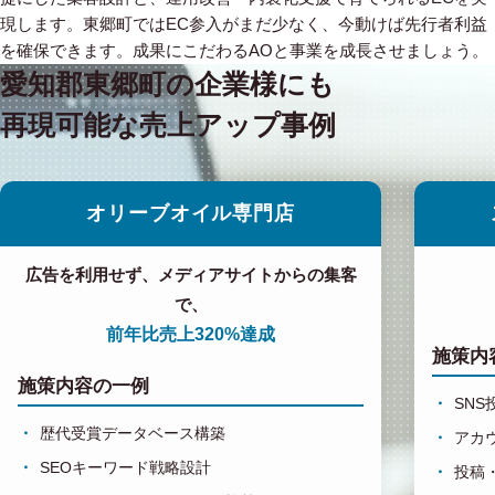
現します。東郷町ではEC参入がまだ少なく、今動けば先行者利益
を確保できます。成果にこだわるAOと事業を成長させましょう。
愛知郡東郷町の企業様にも
再現可能な売上アップ事例
オリーブオイル専門店
広告を利用せず、メディアサイトからの集客
で、
前年比売上320%達成
施策内
施策内容の一例
SN
歴代受賞データベース構築
アカ
SEOキーワード戦略設計
投稿