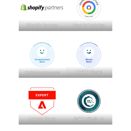
Shopify Partners
Google Analytics
KARTE Blocks
KARTE Fundamentals
Marketo Expert
生成AIパスポート