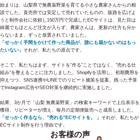
始まりは、山梨県で無農薬野菜を育てる小さな農家さんからの相
談でした。直売所では安定して売れていたものの、販路を広げよ
うと制作会社に依頼し150万円で完成したECサイトは、見た目は
綺麗でもほとんど注文が入らず、農家さんは、更新の仕方も分か
らないまま、ずっと放置されていました。
「せっかく手間をかけて作った商品が、誰にも届かないのはもっ
たいない」
それが、私たちの原点です。
そこで、私たちはまず、サイトを"作る"ことではなく、"売れる仕
組み"を整えることに注力しました。Shopifyを活用し、初期費用を
抑えつつ、SNS連携やLINEでのリピート施策を提案。残った予算
でInstagram広告やSEO対策を継続的に実施しました。
結果、3か月で「山梨 無農薬野菜」の検索キーワードで上位表示を
獲得。リピーターが増え、毎月の定期便販売へと成長しました。
「せっかく作るなら、"売れる"ECサイトを。 」
それが、私たちが
ECサイト制作を行う理由です。
お客様の声