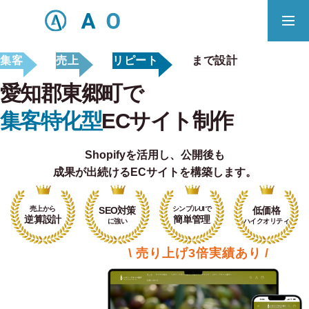
集客
売上
リピート
まで設計
事業内容
無料相談
愛知郡東郷町で
ECサイト制作対応エリア
集客特化型
ECサイト制作
Shopifyを活用し、
公開後も
Principle
成果が出続けるECサイトを構築します。
あっ！と おどろく、みらいをつくる。
売上から
SEO対策
シンプルUIで
低価格
SERVICE
逆算設計
簡単管理
に強い
ハイクオリティ
事業概要
\ 売り上げ3倍実績あり /
COMPANY
会社概要