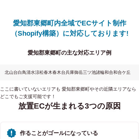
愛知郡東郷町内全域でECサイト制作
（Shopify構築）に対応しております!
愛知郡東郷町の主な対応エリア例
北山台
白鳥
清水
涼松
春木
春木台
兵庫
御岳
三ツ池
諸輪
和合
和合ケ丘
ここに書いていないエリアも 愛知郡東郷町やその近隣エリアなら
どこでもご支援可能です！
放置ECが生まれる3つの原因
作ることがゴールになっている