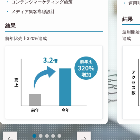
コンテンツマーケティング施策
運用
メディア集客導線設計
結果
結果
運用開始1
前年比売上320%達成
達成