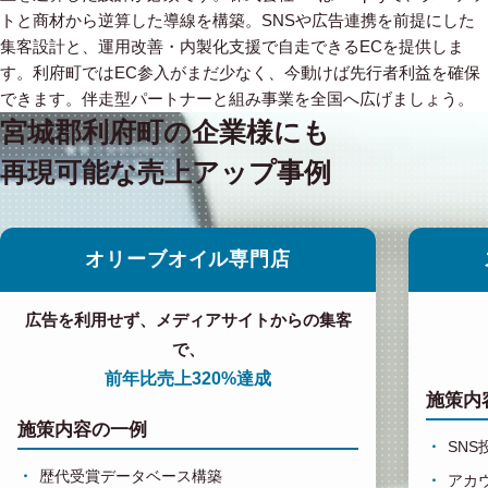
トと商材から逆算した導線を構築。SNSや広告連携を前提にした
集客設計と、運用改善・内製化支援で自走できるECを提供しま
す。利府町ではEC参入がまだ少なく、今動けば先行者利益を確保
できます。伴走型パートナーと組み事業を全国へ広げましょう。
宮城郡利府町の企業様にも
再現可能な売上アップ事例
オリーブオイル専門店
広告を利用せず、メディアサイトからの集客
で、
前年比売上320%達成
施策内
施策内容の一例
SN
歴代受賞データベース構築
アカ