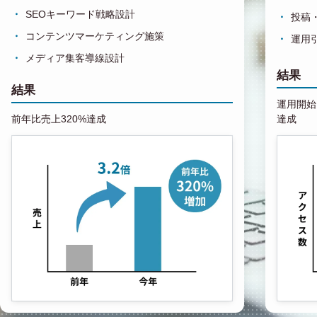
SEOキーワード戦略設計
投稿
コンテンツマーケティング施策
運用
メディア集客導線設計
結果
結果
運用開始1
前年比売上320%達成
達成