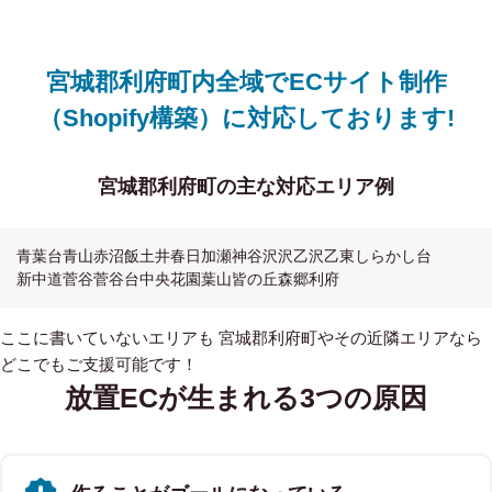
宮城郡利府町内全域でECサイト制作
（Shopify構築）に対応しております!
宮城郡利府町の主な対応エリア例
青葉台
青山
赤沼
飯土井
春日
加瀬
神谷沢
沢乙
沢乙東
しらかし台
新中道
菅谷
菅谷台
中央
花園
葉山
皆の丘
森郷
利府
ここに書いていないエリアも 宮城郡利府町やその近隣エリアなら
どこでもご支援可能です！
放置ECが生まれる3つの原因