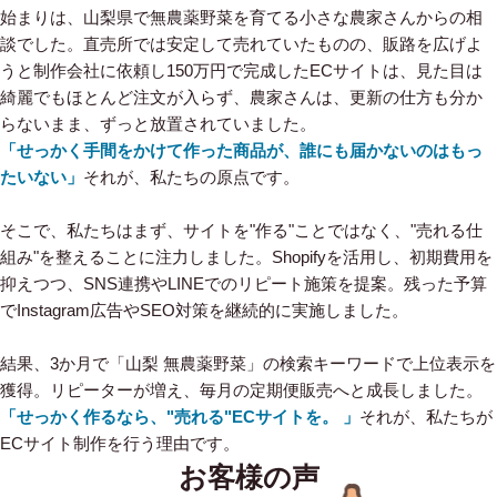
始まりは、山梨県で無農薬野菜を育てる小さな農家さんからの相
談でした。直売所では安定して売れていたものの、販路を広げよ
うと制作会社に依頼し150万円で完成したECサイトは、見た目は
綺麗でもほとんど注文が入らず、農家さんは、更新の仕方も分か
らないまま、ずっと放置されていました。
「せっかく手間をかけて作った商品が、誰にも届かないのはもっ
たいない」
それが、私たちの原点です。
そこで、私たちはまず、サイトを"作る"ことではなく、"売れる仕
組み"を整えることに注力しました。Shopifyを活用し、初期費用を
抑えつつ、SNS連携やLINEでのリピート施策を提案。残った予算
でInstagram広告やSEO対策を継続的に実施しました。
結果、3か月で「山梨 無農薬野菜」の検索キーワードで上位表示を
獲得。リピーターが増え、毎月の定期便販売へと成長しました。
「せっかく作るなら、"売れる"ECサイトを。 」
それが、私たちが
ECサイト制作を行う理由です。
お客様の声