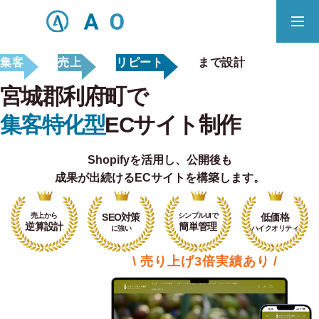
集客
売上
リピート
まで設計
事業内容
無料相談
宮城郡利府町で
ECサイト制作対応エリア
集客特化型
ECサイト制作
Shopifyを活用し、
公開後も
Principle
成果が出続けるECサイトを構築します。
あっ！と おどろく、みらいをつくる。
売上から
SEO対策
シンプルUIで
低価格
SERVICE
逆算設計
簡単管理
に強い
ハイクオリティ
事業概要
\ 売り上げ3倍実績あり /
COMPANY
会社概要