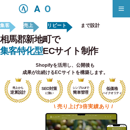
集客
売上
リピート
まで設計
事業内容
無料相談
相馬郡新地町で
ECサイト制作対応エリア
集客特化型
ECサイト制作
Shopifyを活用し、
公開後も
Principle
成果が出続けるECサイトを構築します。
あっ！と おどろく、みらいをつくる。
売上から
SEO対策
シンプルUIで
低価格
SERVICE
逆算設計
簡単管理
に強い
ハイクオリティ
事業概要
\ 売り上げ3倍実績あり /
COMPANY
会社概要