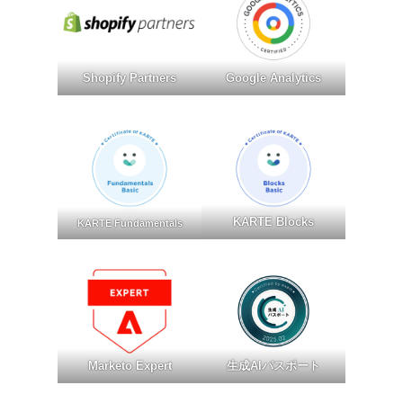
Shopify Partners
Google Analytics
KARTE Blocks
KARTE Fundamentals
Marketo Expert
生成AIパスポート