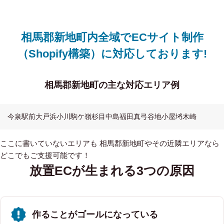
相馬郡新地町内全域でECサイト制作
（Shopify構築）に対応しております!
相馬郡新地町の主な対応エリア例
今泉
駅前
大戸浜
小川
駒ケ嶺
杉目
中島
福田
真弓
谷地小屋
埓木崎
ここに書いていないエリアも 相馬郡新地町やその近隣エリアなら
どこでもご支援可能です！
放置ECが生まれる3つの原因
作ることがゴールになっている