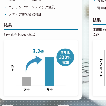
投稿
コンテンツマーケティング施策
運用
メディア集客導線設計
結果
結果
運用開始1
前年比売上320%達成
達成