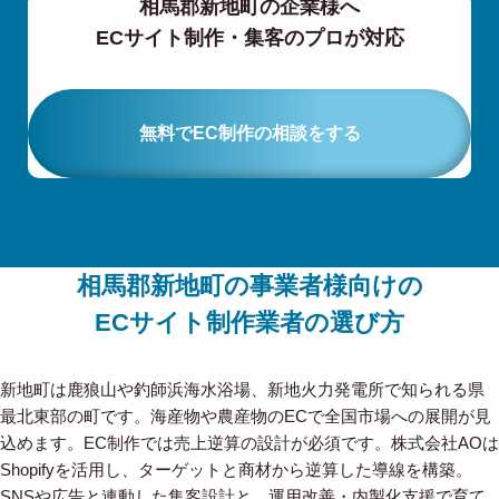
相馬郡新地町の企業様へ
ECサイト制作・集客のプロが対応
無料でEC制作の相談をする
相馬郡新地町の事業者様向けの
ECサイト制作業者の選び方
新地町は鹿狼山や釣師浜海水浴場、新地火力発電所で知られる県
最北東部の町です。海産物や農産物のECで全国市場への展開が見
込めます。EC制作では売上逆算の設計が必須です。株式会社AOは
Shopifyを活用し、ターゲットと商材から逆算した導線を構築。
SNSや広告と連動した集客設計と、運用改善・内製化支援で育て