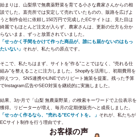
始まりは、山梨県で無農薬野菜を育てる小さな農家さんからの相
談でした。直売所では安定して売れていたものの、販路を広げよ
うと制作会社に依頼し150万円で完成したECサイトは、見た目は
綺麗でもほとんど注文が入らず、農家さんは、更新の仕方も分か
らないまま、ずっと放置されていました。
「せっかく手間をかけて作った商品が、誰にも届かないのはもっ
たいない」
それが、私たちの原点です。
そこで、私たちはまず、サイトを"作る"ことではなく、"売れる仕
組み"を整えることに注力しました。Shopifyを活用し、初期費用を
抑えつつ、SNS連携やLINEでのリピート施策を提案。残った予算
でInstagram広告やSEO対策を継続的に実施しました。
結果、3か月で「山梨 無農薬野菜」の検索キーワードで上位表示を
獲得。リピーターが増え、毎月の定期便販売へと成長しました。
「せっかく作るなら、"売れる"ECサイトを。 」
それが、私たちが
ECサイト制作を行う理由です。
お客様の声