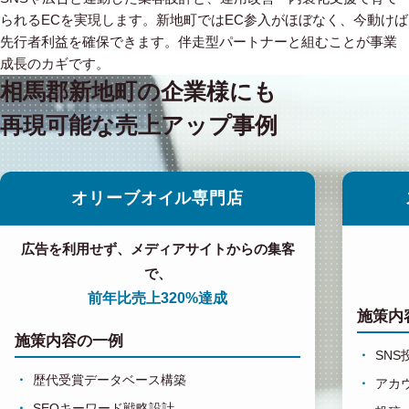
られるECを実現します。新地町ではEC参入がほぼなく、今動けば
先行者利益を確保できます。伴走型パートナーと組むことが事業
成長のカギです。
相馬郡新地町の企業様にも
再現可能な売上アップ事例
オリーブオイル専門店
広告を利用せず、メディアサイトからの集客
で、
前年比売上320%達成
施策内
施策内容の一例
SN
歴代受賞データベース構築
アカ
SEOキーワード戦略設計