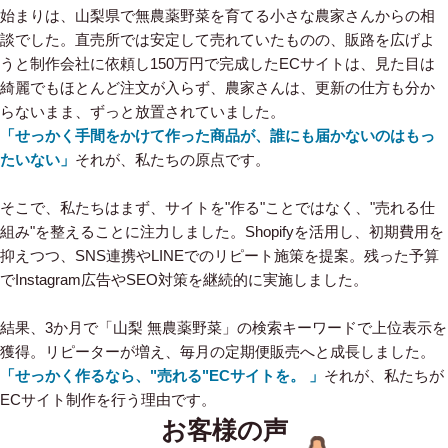
始まりは、山梨県で無農薬野菜を育てる小さな農家さんからの相
談でした。直売所では安定して売れていたものの、販路を広げよ
うと制作会社に依頼し150万円で完成したECサイトは、見た目は
綺麗でもほとんど注文が入らず、農家さんは、更新の仕方も分か
らないまま、ずっと放置されていました。
「せっかく手間をかけて作った商品が、誰にも届かないのはもっ
たいない」
それが、私たちの原点です。
そこで、私たちはまず、サイトを"作る"ことではなく、"売れる仕
組み"を整えることに注力しました。Shopifyを活用し、初期費用を
抑えつつ、SNS連携やLINEでのリピート施策を提案。残った予算
でInstagram広告やSEO対策を継続的に実施しました。
結果、3か月で「山梨 無農薬野菜」の検索キーワードで上位表示を
獲得。リピーターが増え、毎月の定期便販売へと成長しました。
「せっかく作るなら、"売れる"ECサイトを。 」
それが、私たちが
ECサイト制作を行う理由です。
お客様の声