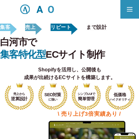
集客
売上
リピート
まで設計
事業内容
無料相談
白河市で
ECサイト制作対応エリア
集客特化型
ECサイト制作
Shopifyを活用し、
公開後も
Principle
成果が出続けるECサイトを構築します。
あっ！と おどろく、みらいをつくる。
売上から
SEO対策
シンプルUIで
低価格
SERVICE
逆算設計
簡単管理
に強い
ハイクオリティ
事業概要
\ 売り上げ3倍実績あり /
COMPANY
会社概要