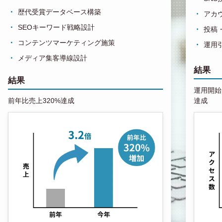
歴代受賞データベース構築
アカ
SEOキーワード戦略設計
投稿
コンテンツマーケティング施策
運用
メディア集客導線設計
結果
結果
運用開始1
前年比売上320%達成
達成