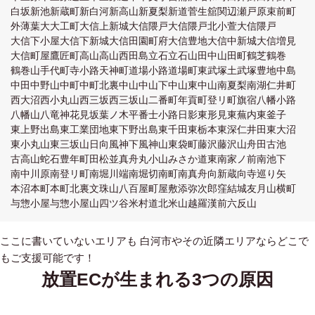
白坂
新池
新蔵町
新白河
新高山
新夏梨
新道
菅生舘
関辺
瀬戸原
束前町
外薄葉
大
大工町
大信上新城
大信隈戸
大信隈戸北小萱
大信隈戸
大信下小屋
大信下新城
大信田園町府
大信豊地
大信中新城
大信増見
大信町屋
鷹匠町
高山
高山西
田島
立石
立石山
田中山
田町
鶴芝
鶴巻
鶴巻山
手代町
寺小路
天神町
道場小路
道場町
東武塚
土武塚
豊地
中島
中田
中野山
中町
中町北裏
中山
中山下
中山東
中山南
夏梨
南湖
仁井町
西大沼
西小丸山
西三坂
西三坂山
二番町
年貢町
登リ町
旗宿
八幡小路
八幡山
八竜神
花見坂
葉ノ木平
番士小路
日影
東形見
東蕪内
東釜子
東上野出島
東工業団地
東下野出島
東千田
東栃本
東深仁井田
東大沼
東小丸山
東三坂山
日向
風神下
風神山東
袋町
藤沢
藤沢山
舟田
古池
古高山
蛇石
豊年
町田
松並
真舟
丸小山
みさか
道東
南家ノ前
南池下
南中川原
南登リ町
南堀川端
南堀切
南町
南真舟
向新蔵
向寺
巡り矢
本沼
本町
本町北裏
文珠山
八百屋町
屋敷添
弥次郎窪
結城
友月山
横町
与惣小屋
与惣小屋山
四ツ谷
米村道北
米山越
羅漢前
六反山
ここに書いていないエリアも 白河市やその近隣エリアならどこで
もご支援可能です！
放置ECが生まれる3つの原因