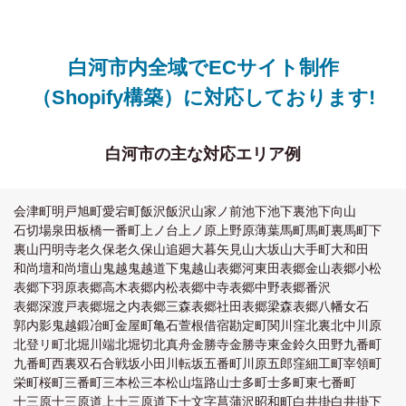
白河市内全域でECサイト制作
（Shopify構築）に対応しております!
白河市の主な対応エリア例
会津町
明戸
旭町
愛宕町
飯沢
飯沢山
家ノ前
池下
池下裏
池下向山
石切場
泉田
板橋
一番町
上ノ台
上ノ原
上野原
薄葉
馬町
馬町裏
馬町下
裏山
円明寺
老久保
老久保山
追廻
大暮矢見山
大坂山
大手町
大和田
和尚壇
和尚壇山
鬼越
鬼越道下
鬼越山
表郷河東田
表郷金山
表郷小松
表郷下羽原
表郷高木
表郷内松
表郷中寺
表郷中野
表郷番沢
表郷深渡戸
表郷堀之内
表郷三森
表郷社田
表郷梁森
表郷八幡
女石
郭内
影鬼越
鍛冶町
金屋町
亀石
萱根
借宿
勘定町
関川窪
北裏
北中川原
北登リ町
北堀川端
北堀切
北真舟
金勝寺
金勝寺東
金鈴
久田野
九番町
九番町西裏
双石
合戦坂
小田川
転坂
五番町川原
五郎窪
細工町
宰領町
栄町
桜町
三番町
三本松
三本松山
塩路山
士多町
士多町東
七番町
十三原
十三原道上
十三原道下
十文字
菖蒲沢
昭和町
白井掛
白井掛下