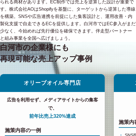
られる商材があります。EC制作では売上を逆算した設計が重要で
す。株式会社AOはShopifyを基盤に、ターゲットから逆算した導線
を構築。SNSや広告連携を前提にした集客設計と、運用改善・内
製化支援で自走できるECを提供します。白河市ではEC参入がまだ
少なく、今始めれば先行優位を確保できます。伴走型パートナー
と組み事業を全国へ広げましょう。
白河市の企業様にも
再現可能な売上アップ事例
オリーブオイル専門店
広告を利用せず、メディアサイトからの集客
で、
前年比売上320%達成
施策内
施策内容の一例
SN