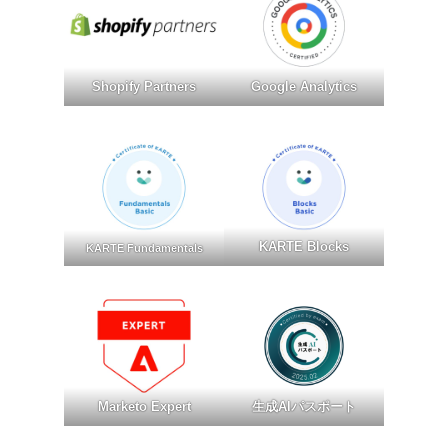
Shopify Partners
Google Analytics
KARTE Blocks
KARTE Fundamentals
Marketo Expert
生成AIパスポート