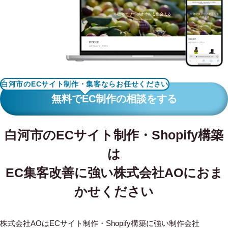
WORKS
制作実績
CONTACT
お問い合わせ
白河市のECサイト制作・集客ならお任せください
RECRUIT
無料でEC制作の相談をする
採用・応募
白河市のECサイト制作・Shopify構築
BLOG
は
AOのブログ
EC集客改善に強い株式会社AOにおま
かせください
株式会社AOはECサイト制作・Shopify構築に強い制作会社