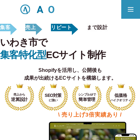
集客
売上
リピート
まで設計
事業内容
無料相談
いわき市で
ECサイト制作対応エリア
集客特化型
ECサイト制作
Shopifyを活用し、
公開後も
Principle
成果が出続けるECサイトを構築します。
あっ！と おどろく、みらいをつくる。
売上から
SEO対策
シンプルUIで
低価格
SERVICE
逆算設計
簡単管理
に強い
ハイクオリティ
事業概要
\ 売り上げ3倍実績あり /
COMPANY
会社概要