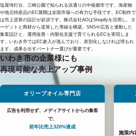
塩屋埼灯台、三崎公園で知られる浜通りの中核都市です。海産物
や地元特産品のEC展開は全国市場への有力な手段です。EC制作で
は売上逆算の設計が必須です。株式会社AOはShopifyを活用し、タ
ーゲットと商材から逆算した導線を構築。SNSや広告と連動した
集客設計と、運用改善・内製化支援で育てられるECを実現しま
す。いわき市ではEC参入が進んでおり、差別化しなければ埋もれ
ます。成果を出すパートナー選びが重要です。
いわき市の企業様にも
再現可能な売上アップ事例
オリーブオイル専門店
広告を利用せず、メディアサイトからの集客
で、
前年比売上320%達成
施策内