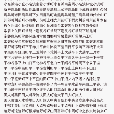
小名浜港ケ丘
小名浜南君ケ塚町
小名浜南富岡
小名浜林城
小浜町
折戸
鹿島町飯田
鹿島町鹿島
鹿島町上蔵持
鹿島町下蔵持
鹿島町久保
鹿島町米田
鹿島町下矢田
鹿島町走熊
鹿島町船戸
鹿島町御代
金山町
川部町
川前町小白井
川前町上桶売
川前町下桶売
川前町川前
草木台
桜ケ丘
郷ケ丘
佐糠町
自由ケ丘
湘南台
常磐岩ケ岡町
常磐長孫町
常磐上矢田町
常磐上湯長谷町
常磐下湯長谷町
常磐下船尾町
常磐白鳥町
常磐関船町
常磐西郷町
常磐藤原町
常磐馬玉町
常磐松が台
常磐松久須根町
常磐三沢町
常磐水野谷町
常磐湯本町
瀬戸町
添野町
平
平赤井
平赤井比良
平荒田目
平泉崎
平薄磯
平大室
平鎌田
平鎌田町
平上荒川
平下荒川
平上大越
平下大越
平上片寄
平下片寄
平上神谷
平下神谷
平上高久
平下高久
平上平窪
平下平窪
平神谷作
平上山口
平北神谷
平北白土
平絹谷
平鯨岡
平小泉
平塩
平下平窪中島町
平下平窪古川町
平下平窪山土内町
平下山口
平正月町
平菅波
平鶴ケ井
平豊間
平中神谷
平中塩
平中平窪
平中平窪新町
平中平窪細田町
平中山
平沼ノ内
平沼ノ内諏訪原
平祢宜町
平原高野
平藤間
平幕ノ内
平馬目
平水品
平南白土
平谷川瀬
平山崎
平吉野谷
平四ツ波
平六町目
高倉町
田人町石住
田人町貝泊
田人町黒田
田人町荷路夫
田人町南大平
田人町旅人
田人町旅人水呑場
田人町旅人
中央台飯野
中央台鹿島
中央台高久
中部工業団地
遠野町入遠野
遠野町大平
遠野町上遠野
遠野町上根本
遠野町滝
遠野町根岸
遠野町深山田
富津町
中岡町
中之作
永崎
勿来町