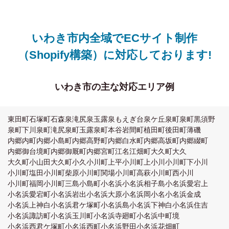
いわき市内全域でECサイト制作
（Shopify構築）に対応しております!
いわき市の主な対応エリア例
東田町
石塚町
石森
泉滝尻
泉玉露
泉もえぎ台
泉ケ丘
泉町
泉町黒須野
泉町下川
泉町滝尻
泉町玉露
泉町本谷
岩間町
植田町
後田町
薄磯
内郷内町
内郷小島町
内郷高野町
内郷白水町
内郷高坂町
内郷綴町
内郷御台境町
内郷御厩町
内郷宮町
江名
江畑町
大久町大久
大久町小山田
大久町小久
小川町上平
小川町上小川
小川町下小川
小川町塩田
小川町柴原
小川町関場
小川町高萩
小川町西小川
小川町福岡
小川町三島
小島町
小名浜
小名浜相子島
小名浜愛宕上
小名浜愛宕町
小名浜岩出
小名浜大原
小名浜岡小名
小名浜金成
小名浜上神白
小名浜君ケ塚町
小名浜島
小名浜下神白
小名浜住吉
小名浜諏訪町
小名浜玉川町
小名浜寺廻町
小名浜中町境
小名浜西君ケ塚町
小名浜西町
小名浜野田
小名浜花畑町