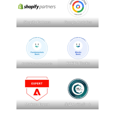
Shopify Partners
Google Analytics
KARTE Blocks
KARTE Fundamentals
Marketo Expert
生成AIパスポート