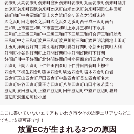
勿来町大高
勿来町
勿来町窪田
勿来町
勿来町九面
勿来町
勿来町酒井
勿来町
勿来町四沢
勿来町
勿来町白米
勿来町
勿来町関田
仁井田町
錦町
錦町中央
沼部町
葉山
久之浜町金ケ沢
久之浜町末続
久之浜町田之網
久之浜町久之浜
久之浜町西
平成
三沢町
南台
三和町上市萱
三和町下市萱
三和町上永井
三和町下永井
三和町上三坂
三和町中三坂
三和町下三坂
三和町合戸
三和町差塩
三和町中寺
三和町渡戸
三和町渡戸川前
三和町渡戸
明治団地
山田町
山玉町
洋向台
好間工業団地
好間町愛谷
好間町今新田
好間町大利
好間町小谷作
好間町上好間
好間町中好間
好間町下好間
好間町川中子
好間町北好間
好間町榊小屋
四倉町
四倉町大森
四倉町上岡
四倉町上仁井田
四倉町下仁井田
四倉町上柳生
四倉町下柳生
四倉町狐塚
四倉町駒込
四倉町塩木
四倉町白岩
四倉町玉山
四倉町戸田
四倉町中島
四倉町長友
四倉町名木
四倉町細谷
四倉町薬王寺
四倉町八茎
四倉町山田小湊
若葉台
渡辺町泉田
渡辺町上釜戸
渡辺町田部
渡辺町中釜戸
渡辺町昼野
渡辺町洞
渡辺町松小屋
ここに書いていないエリアも いわき市やその近隣エリアならどこ
でもご支援可能です！
放置ECが生まれる3つの原因