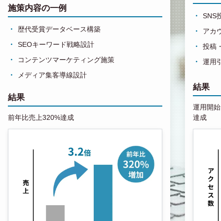
施策内容の一例
SN
歴代受賞データベース構築
アカ
SEOキーワード戦略設計
投稿
コンテンツマーケティング施策
運用
メディア集客導線設計
結果
結果
運用開始1
前年比売上320%達成
達成