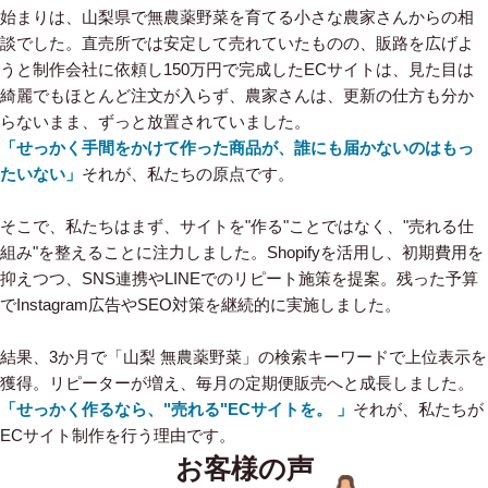
始まりは、山梨県で無農薬野菜を育てる小さな農家さんからの相
談でした。直売所では安定して売れていたものの、販路を広げよ
うと制作会社に依頼し150万円で完成したECサイトは、見た目は
綺麗でもほとんど注文が入らず、農家さんは、更新の仕方も分か
らないまま、ずっと放置されていました。
「せっかく手間をかけて作った商品が、誰にも届かないのはもっ
たいない」
それが、私たちの原点です。
そこで、私たちはまず、サイトを"作る"ことではなく、"売れる仕
組み"を整えることに注力しました。Shopifyを活用し、初期費用を
抑えつつ、SNS連携やLINEでのリピート施策を提案。残った予算
でInstagram広告やSEO対策を継続的に実施しました。
結果、3か月で「山梨 無農薬野菜」の検索キーワードで上位表示を
獲得。リピーターが増え、毎月の定期便販売へと成長しました。
「せっかく作るなら、"売れる"ECサイトを。 」
それが、私たちが
ECサイト制作を行う理由です。
お客様の声