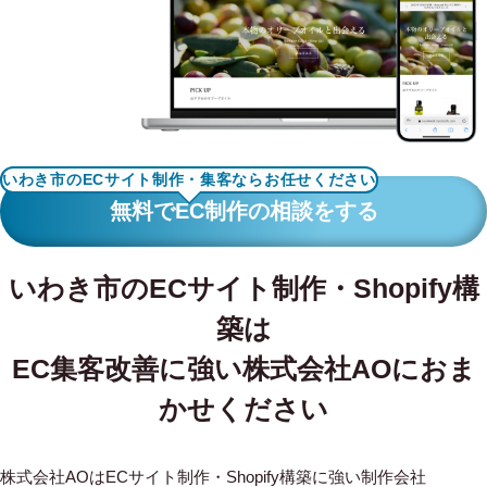
WORKS
制作実績
CONTACT
お問い合わせ
いわき市のECサイト制作・集客ならお任せください
RECRUIT
無料でEC制作の相談をする
採用・応募
いわき市のECサイト制作・Shopify構
BLOG
築は
AOのブログ
EC集客改善に強い株式会社AOにおま
かせください
株式会社AOはECサイト制作・Shopify構築に強い制作会社