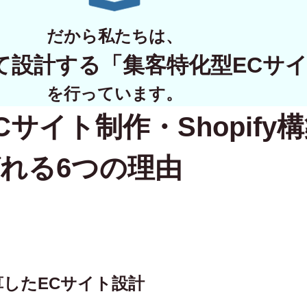
WORKS
だから私たちは、
制作実績
て設計する
「集客特化型ECサ
CONTACT
を行っています。
Cサイト制作・Shopify
お問い合わせ
RECRUIT
れる6つの理由
採用・応募
BLOG
AOのブログ
逆算したECサイト設計