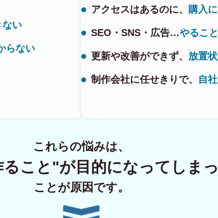
アクセスはあるのに、
購入に
きない
SEO・SNS・広告…
やるこ
ECサイト制
からない
更新や改善ができず、
放置状
制作会社に任せきりで、
自社
Principle
あっ！と おどろく、みら
SERVICE
これらの悩みは、
事業概要
作ること"が
目的になってしま
COMPANY
ことが原因です。
会社概要