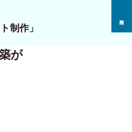
イト制作」
構築が