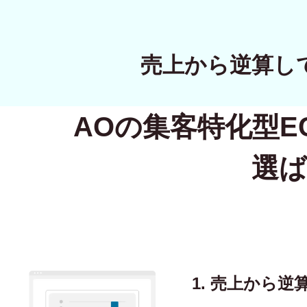
売上から逆算し
AOの集客特化型
E
選ば
1. 売上から