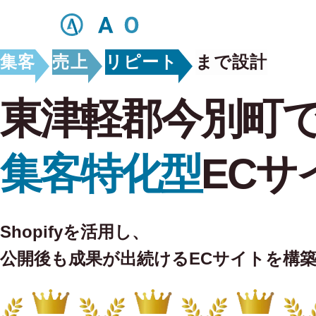
集客
売上
リピート
まで設計
東津軽郡今別町
集客特化型
ECサ
Shopifyを活用し、
公開後も
成果が出続けるECサイトを構