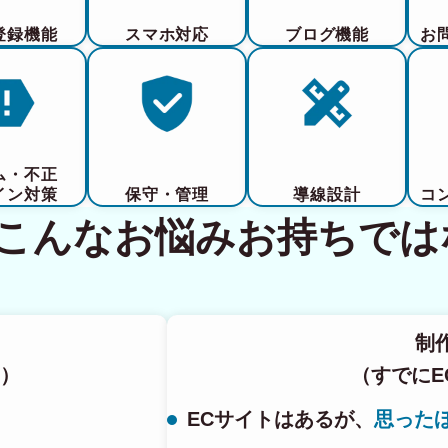
登録機能
スマホ対応
ブログ機能
お
ム・不正
イン対策
保守・管理
導線設計
コ
てこんなお悩みお持ちでは
制
）
（すでにE
ECサイトはあるが、
思った