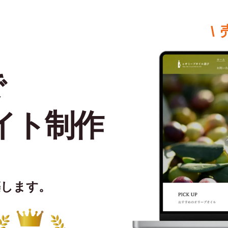
\
で
イト制作
築します。