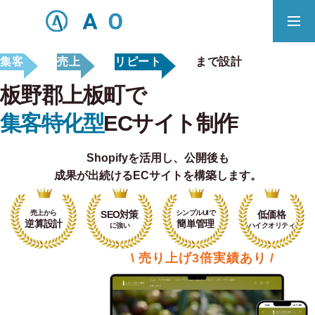
集客
売上
リピート
まで設計
事業内容
無料相談
板野郡上板町で
ECサイト制作対応エリア
集客特化型
ECサイト制作
Shopifyを活用し、
公開後も
Principle
成果が出続けるECサイトを構築します。
あっ！と おどろく、みらいをつくる。
売上から
SEO対策
シンプルUIで
低価格
SERVICE
逆算設計
簡単管理
に強い
ハイクオリティ
事業概要
\ 売り上げ3倍実績あり /
COMPANY
会社概要