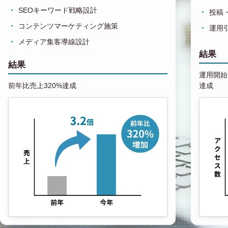
SEOキーワード戦略設計
投稿
コンテンツマーケティング施策
運用
メディア集客導線設計
結果
結果
運用開始1
前年比売上320%達成
達成