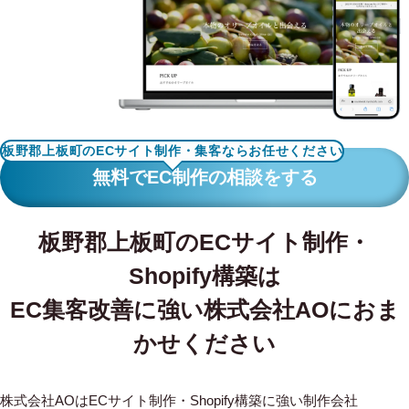
WORKS
制作実績
CONTACT
お問い合わせ
板野郡上板町のECサイト制作・集客ならお任せください
RECRUIT
無料でEC制作の相談をする
採用・応募
板野郡上板町のECサイト制作・
BLOG
Shopify構築は
AOのブログ
EC集客改善に強い株式会社AOにおま
かせください
株式会社AOはECサイト制作・Shopify構築に強い制作会社