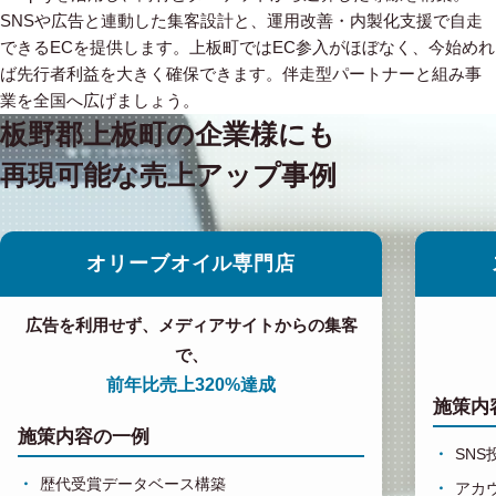
SNSや広告と連動した集客設計と、運用改善・内製化支援で自走
できるECを提供します。上板町ではEC参入がほぼなく、今始めれ
ば先行者利益を大きく確保できます。伴走型パートナーと組み事
業を全国へ広げましょう。
板野郡上板町の企業様にも
再現可能な売上アップ事例
オリーブオイル専門店
広告を利用せず、メディアサイトからの集客
で、
前年比売上320%達成
施策内
施策内容の一例
SN
歴代受賞データベース構築
アカ