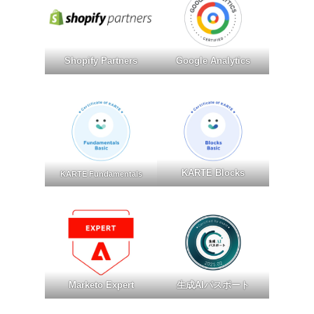
Shopify Partners
Google Analytics
KARTE Blocks
KARTE Fundamentals
Marketo Expert
生成AIパスポート