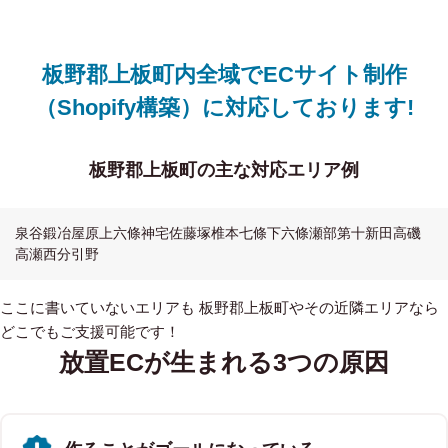
板野郡上板町内全域でECサイト制作
（Shopify構築）に対応しております!
板野郡上板町の主な対応エリア例
泉谷
鍛冶屋原
上六條
神宅
佐藤塚
椎本
七條
下六條
瀬部
第十新田
高磯
高瀬
西分
引野
ここに書いていないエリアも 板野郡上板町やその近隣エリアなら
どこでもご支援可能です！
放置ECが生まれる3つの原因