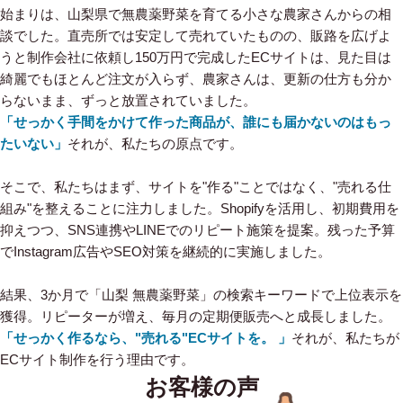
始まりは、山梨県で無農薬野菜を育てる小さな農家さんからの相
談でした。直売所では安定して売れていたものの、販路を広げよ
うと制作会社に依頼し150万円で完成したECサイトは、見た目は
綺麗でもほとんど注文が入らず、農家さんは、更新の仕方も分か
らないまま、ずっと放置されていました。
「せっかく手間をかけて作った商品が、誰にも届かないのはもっ
たいない」
それが、私たちの原点です。
そこで、私たちはまず、サイトを"作る"ことではなく、"売れる仕
組み"を整えることに注力しました。Shopifyを活用し、初期費用を
抑えつつ、SNS連携やLINEでのリピート施策を提案。残った予算
でInstagram広告やSEO対策を継続的に実施しました。
結果、3か月で「山梨 無農薬野菜」の検索キーワードで上位表示を
獲得。リピーターが増え、毎月の定期便販売へと成長しました。
「せっかく作るなら、"売れる"ECサイトを。 」
それが、私たちが
ECサイト制作を行う理由です。
お客様の声