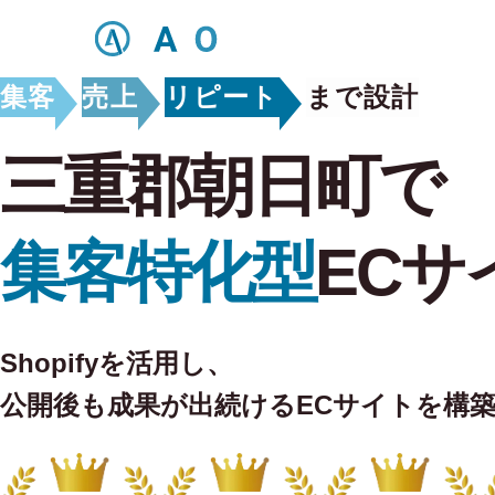
集客
売上
リピート
まで設計
三重郡朝日町で
集客特化型
ECサ
Shopifyを活用し、
公開後も
成果が出続けるECサイトを構