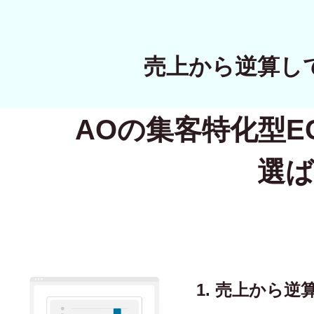
売上から逆算し
AOの集客特化型
E
選ば
1. 売上から