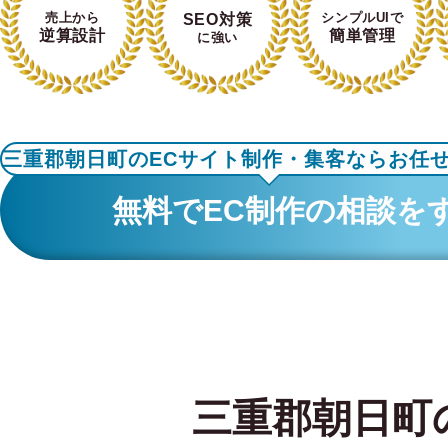
売上から
シンプルUIで
SEO対策
逆算設計
簡単管理
に強い
三重郡朝日町のECサイト制作・集客ならお任
無料でEC制作の相談を
三重郡朝日町の