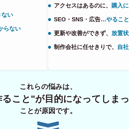
アクセスはあるのに、
購入に
きない
SEO・SNS・広告…
やるこ
ECサイト制
からない
更新や改善ができず、
放置状
制作会社に任せきりで、
自社
Principle
あっ！と おどろく、みら
SERVICE
これらの悩みは、
事業概要
作ること"が
目的になってしま
COMPANY
ことが原因です。
会社概要