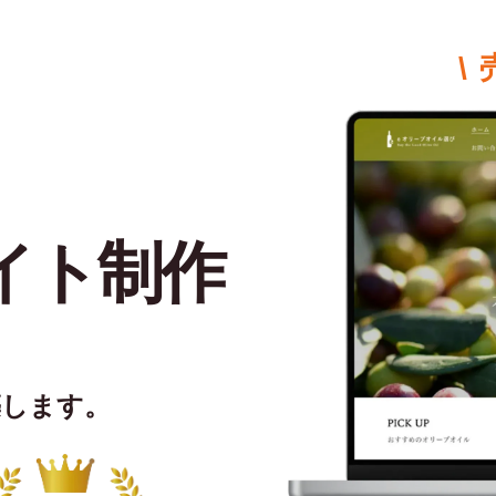
\
イト制作
築します。