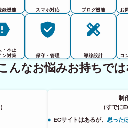
登録機能
スマホ対応
ブログ機能
お
ム・不正
イン対策
保守・管理
導線設計
コ
てこんなお悩みお持ちでは
制
）
（すでにE
ECサイトはあるが、
思った