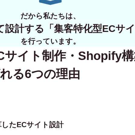
WORKS
だから私たちは、
制作実績
て設計する
「集客特化型ECサ
CONTACT
を行っています。
Cサイト制作・Shopify
お問い合わせ
RECRUIT
れる6つの理由
採用・応募
BLOG
AOのブログ
逆算したECサイト設計