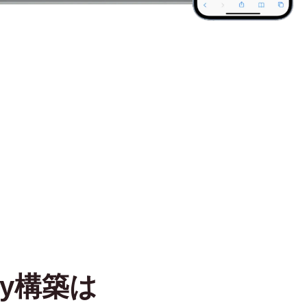
fy構築は