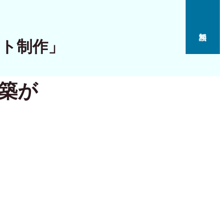
イト制作」
構築が