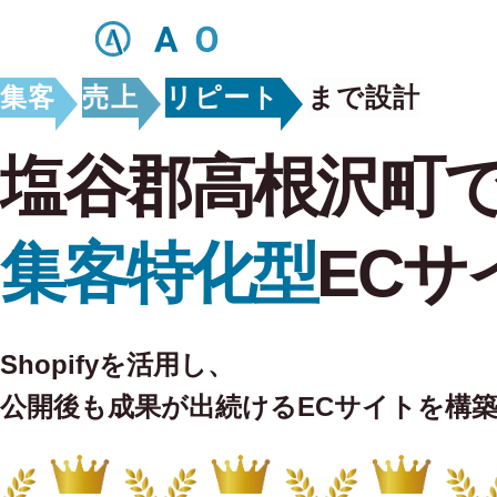
集客
売上
リピート
まで設計
塩谷郡高根沢町
集客特化型
ECサ
Shopifyを活用し、
公開後も
成果が出続けるECサイトを構