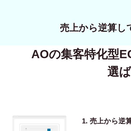
売上から逆算し
AOの集客特化型
E
選ば
1. 売上から