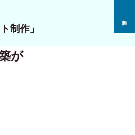
イト制作」
構築が