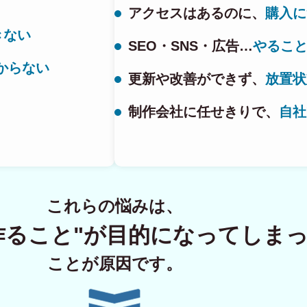
アクセスはあるのに、
購入に
きない
SEO・SNS・広告…
やるこ
ECサイト制
からない
更新や改善ができず、
放置状
制作会社に任せきりで、
自社
Principle
あっ！と おどろく、みら
SERVICE
これらの悩みは、
事業概要
作ること"が
目的になってしま
COMPANY
ことが原因です。
会社概要