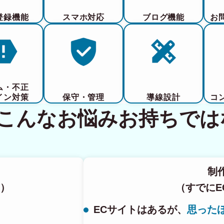
登録機能
スマホ対応
ブログ機能
お
ム・不正
イン対策
保守・管理
導線設計
コ
てこんなお悩みお持ちでは
制
）
（すでにE
ECサイトはあるが、
思った