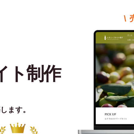
\
イト制作
築します。