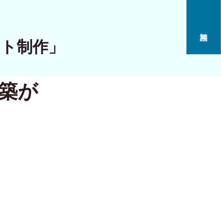
イト制作」
構築が