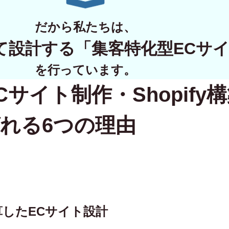
WORKS
だから私たちは、
制作実績
て設計する
「集客特化型ECサ
CONTACT
を行っています。
Cサイト制作・Shopify
お問い合わせ
RECRUIT
れる6つの理由
採用・応募
BLOG
AOのブログ
逆算したECサイト設計