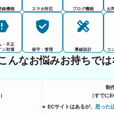
登録機能
スマホ対応
ブログ機能
お
ム・不正
イン対策
保守・管理
導線設計
コ
てこんなお悩みお持ちでは
制
）
（すでにE
ECサイトはあるが、
思った