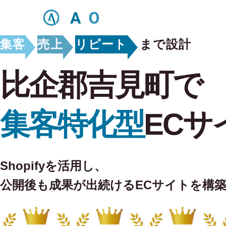
集客
売上
リピート
まで設計
比企郡吉見町で
集客特化型
ECサ
Shopifyを活用し、
公開後も
成果が出続けるECサイトを構