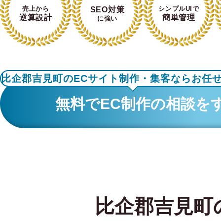
売上から
シンプルUIで
SEO対策
逆算設計
簡単管理
に強い
比企郡吉見町のECサイト制作・集客ならお任
無料でEC制作の相談を
比企郡吉見町の