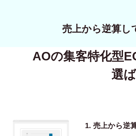
売上から逆算し
AOの集客特化型
E
選ば
1. 売上から