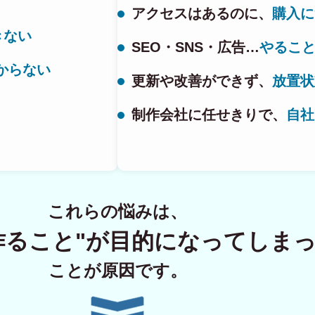
アクセスはあるのに、
購入に
きない
SEO・SNS・広告…
やるこ
ECサイト制
からない
更新や改善ができず、
放置状
制作会社に任せきりで、
自社
Principle
あっ！と おどろく、みら
SERVICE
これらの悩みは、
事業概要
作ること"が
目的になってしま
COMPANY
ことが原因です。
会社概要