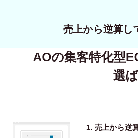
売上から逆算し
AOの集客特化型
E
選ば
1. 売上から