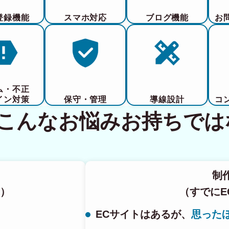
登録機能
スマホ対応
ブログ機能
お
ム・不正
イン対策
保守・管理
導線設計
コ
てこんなお悩みお持ちでは
制
）
（すでにE
ECサイトはあるが、
思った