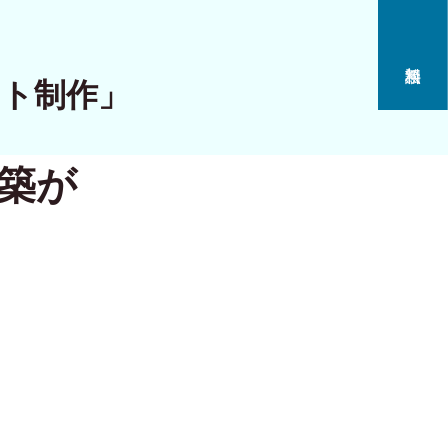
イト制作」
構築が