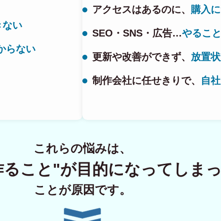
アクセスはあるのに、
購入に
きない
SEO・SNS・広告…
やるこ
ECサイト制
からない
更新や改善ができず、
放置状
制作会社に任せきりで、
自社
Principle
あっ！と おどろく、みら
SERVICE
これらの悩みは、
事業概要
作ること"が
目的になってしま
COMPANY
ことが原因です。
会社概要