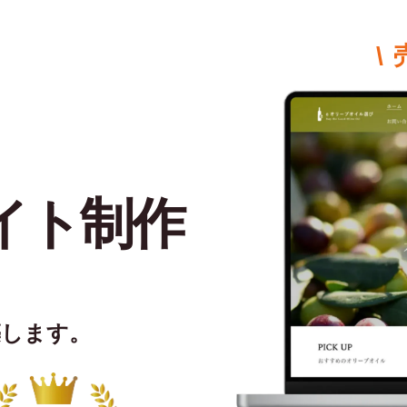
\
イト制作
築します。