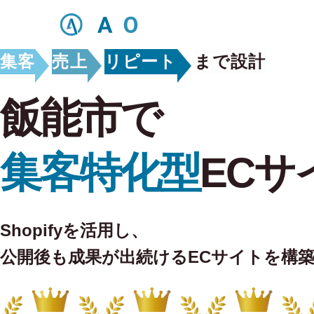
集客
売上
リピート
まで設計
飯能市で
集客特化型
ECサ
Shopifyを活用し、
公開後も
成果が出続けるECサイトを構