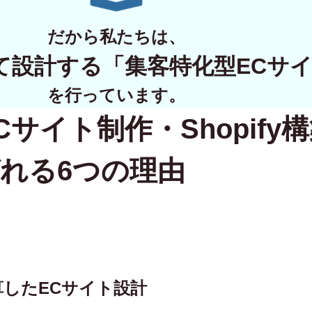
WORKS
だから私たちは、
制作実績
て設計する
「集客特化型ECサ
CONTACT
を行っています。
Cサイト制作・Shopify
お問い合わせ
RECRUIT
れる6つの理由
採用・応募
BLOG
AOのブログ
逆算したECサイト設計