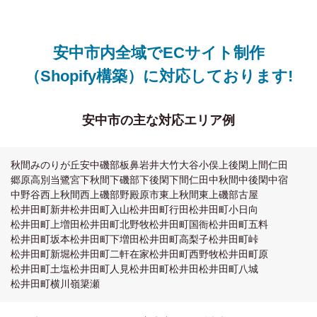
安中市内全域でECサイト制作
（Shopify構築）に対応しております!
安中市の主な対応エリア例
秋間みのりが丘
安中
磯部
板鼻
岩井
大竹
大谷
小俣
上後閑
上間仁田
郷原
高別当
鷺宮
下秋間
下磯部
下後閑
下間仁田
中秋間
中後閑
中宿
中野谷
西上秋間
西上磯部
野殿
原市
東上秋間
東上磯部
古屋
松井田町新井
松井田町入山
松井田町行田
松井田町小日向
松井田町上増田
松井田町北野牧
松井田町国衙
松井田町五料
松井田町坂本
松井田町下増田
松井田町高梨子
松井田町峠
松井田町新堀
松井田町二軒在家
松井田町西野牧
松井田町原
松井田町土塩
松井田町人見
松井田町松井田
松井田町八城
松井田町横川
嶺
簗瀬