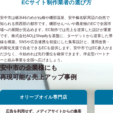
ECサイト制作業者の選び方
安中市は碓氷峠のめがね橋や磯部温泉、安中榛名駅周辺の自然で
知られる県西部の都市です。磯部せんべいや農産物のECで全国市
場への展開が見込めます。EC制作では売上を逆算した設計が重要
です。株式会社AOはShopifyを基盤に、ターゲットから逆算した導
線を構築。SNSや広告連携を前提にした集客設計と、運用改善・
内製化支援で自走できるECを提供します。安中市ではEC参入がま
だ少なく、今始めれば先行優位を確保できます。伴走型パートナ
ーと組み事業を全国へ広げましょう。
安中市の企業様にも
再現可能な売上アップ事例
オリーブオイル専門店
広告を利用せず、メディアサイトからの集客