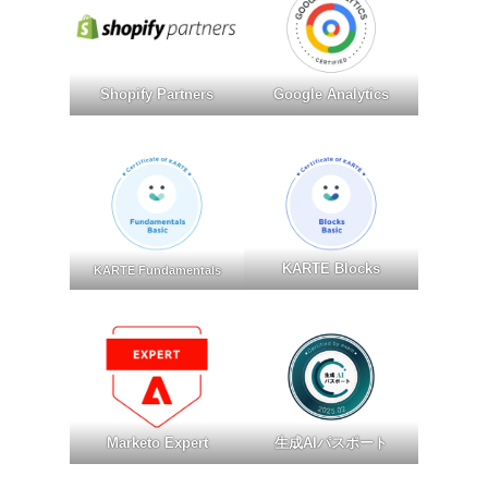
Shopify Partners
Google Analytics
KARTE Blocks
KARTE Fundamentals
Marketo Expert
生成AIパスポート