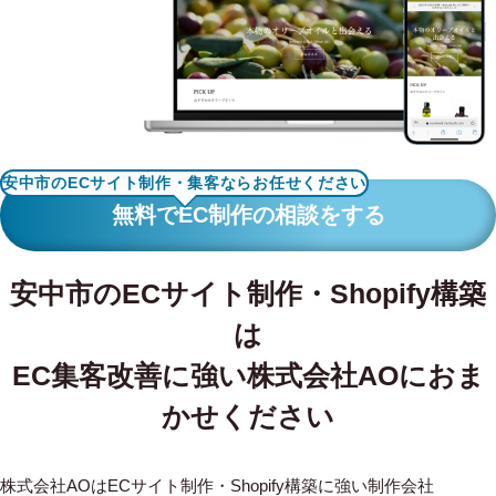
WORKS
制作実績
CONTACT
お問い合わせ
安中市のECサイト制作・集客ならお任せください
RECRUIT
無料でEC制作の相談をする
採用・応募
安中市のECサイト制作・Shopify構築
BLOG
は
AOのブログ
EC集客改善に強い株式会社AOにおま
かせください
株式会社AOはECサイト制作・Shopify構築に強い制作会社