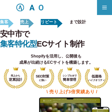
集客
売上
リピート
まで設計
事業内容
無料相談
安中市で
ECサイト制作対応エリア
集客特化型
ECサイト制作
Shopifyを活用し、
公開後も
Principle
成果が出続けるECサイトを構築します。
あっ！と おどろく、みらいをつくる。
売上から
SEO対策
シンプルUIで
低価格
SERVICE
逆算設計
簡単管理
に強い
ハイクオリティ
事業概要
\ 売り上げ3倍実績あり /
COMPANY
会社概要