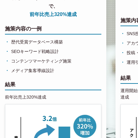
で、
前年比売上320%達成
施策内
施策内容の一例
SN
歴代受賞データベース構築
アカ
SEOキーワード戦略設計
投稿
コンテンツマーケティング施策
運用
メディア集客導線設計
結果
結果
運用開始1
前年比売上320%達成
達成