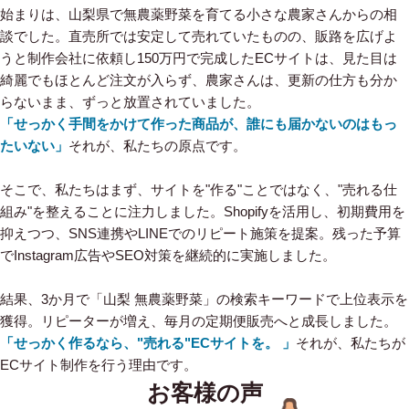
始まりは、山梨県で無農薬野菜を育てる小さな農家さんからの相
談でした。直売所では安定して売れていたものの、販路を広げよ
うと制作会社に依頼し150万円で完成したECサイトは、見た目は
綺麗でもほとんど注文が入らず、農家さんは、更新の仕方も分か
らないまま、ずっと放置されていました。
「せっかく手間をかけて作った商品が、誰にも届かないのはもっ
たいない」
それが、私たちの原点です。
そこで、私たちはまず、サイトを"作る"ことではなく、"売れる仕
組み"を整えることに注力しました。Shopifyを活用し、初期費用を
抑えつつ、SNS連携やLINEでのリピート施策を提案。残った予算
でInstagram広告やSEO対策を継続的に実施しました。
結果、3か月で「山梨 無農薬野菜」の検索キーワードで上位表示を
獲得。リピーターが増え、毎月の定期便販売へと成長しました。
「せっかく作るなら、"売れる"ECサイトを。 」
それが、私たちが
ECサイト制作を行う理由です。
お客様の声