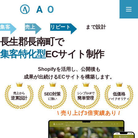
集客
売上
リピート
まで設計
事業内容
無料相談
長生郡長南町で
ECサイト制作対応エリア
集客特化型
ECサイト制作
Shopifyを活用し、
公開後も
Principle
成果が出続けるECサイトを構築します。
あっ！と おどろく、みらいをつくる。
売上から
SEO対策
シンプルUIで
低価格
SERVICE
逆算設計
簡単管理
に強い
ハイクオリティ
事業概要
\ 売り上げ3倍実績あり /
COMPANY
会社概要