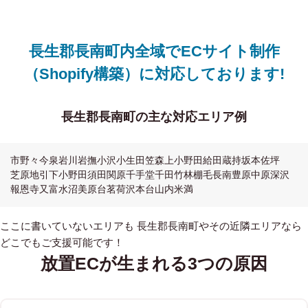
長生郡長南町内全域でECサイト制作
（Shopify構築）に対応しております!
長生郡長南町の主な対応エリア例
市野々
今泉
岩川
岩撫
小沢
小生田
笠森
上小野田
給田
蔵持
坂本
佐坪
芝原
地引
下小野田
須田
関原
千手堂
千田
竹林
棚毛
長南
豊原
中原
深沢
報恩寺
又富
水沼
美原台
茗荷沢
本台
山内
米満
ここに書いていないエリアも 長生郡長南町やその近隣エリアなら
どこでもご支援可能です！
放置ECが生まれる3つの原因