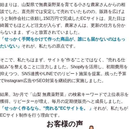
始まりは、山梨県で無農薬野菜を育てる小さな農家さんからの相
談でした。直売所では安定して売れていたものの、販路を広げよ
うと制作会社に依頼し150万円で完成したECサイトは、見た目は
綺麗でもほとんど注文が入らず、農家さんは、更新の仕方も分か
らないまま、ずっと放置されていました。
「せっかく手間をかけて作った商品が、誰にも届かないのはもっ
たいない」
それが、私たちの原点です。
そこで、私たちはまず、サイトを"作る"ことではなく、"売れる仕
組み"を整えることに注力しました。Shopifyを活用し、初期費用を
抑えつつ、SNS連携やLINEでのリピート施策を提案。残った予算
でInstagram広告やSEO対策を継続的に実施しました。
結果、3か月で「山梨 無農薬野菜」の検索キーワードで上位表示を
獲得。リピーターが増え、毎月の定期便販売へと成長しました。
「せっかく作るなら、"売れる"ECサイトを。 」
それが、私たちが
ECサイト制作を行う理由です。
お客様の声