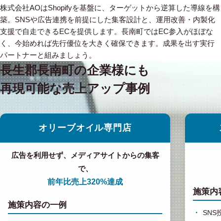
株式会社AOはShopifyを基盤に、ターゲットから逆算した導線を構
築。SNSや広告連携を前提にした集客設計と、運用改善・内製化
支援で自走できるECを提供します。長南町ではEC参入がほぼな
く、今始めれば先行優位を大きく確保できます。成果を出す実行
パートナーと組みましょう。
長生郡長南町の企業様にも
再現可能な売上アップ事例
オリーブオイル専門店
広告を利用せず、メディアサイトからの集客
で、
前年比売上320%達成
施策内
施策内容の一例
SN