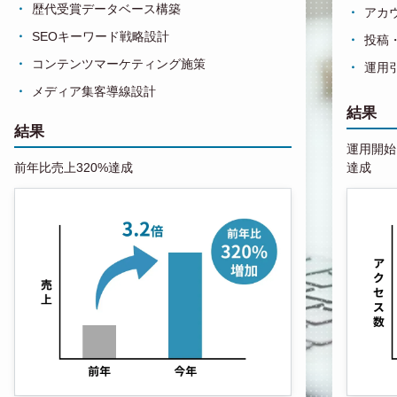
歴代受賞データベース構築
アカ
SEOキーワード戦略設計
投稿
コンテンツマーケティング施策
運用
メディア集客導線設計
結果
結果
運用開始1
前年比売上320%達成
達成