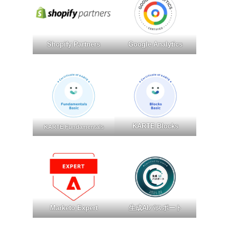
Shopify Partners
Google Analytics
KARTE Blocks
KARTE Fundamentals
Marketo Expert
生成AIパスポート