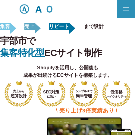
集客
売上
リピート
まで設計
事業内容
無料相談
宇部市で
ECサイト制作対応エリア
集客特化型
ECサイト制作
Shopifyを活用し、
公開後も
Principle
成果が出続けるECサイトを構築します。
あっ！と おどろく、みらいをつくる。
売上から
SEO対策
シンプルUIで
低価格
SERVICE
逆算設計
簡単管理
に強い
ハイクオリティ
事業概要
\ 売り上げ3倍実績あり /
COMPANY
会社概要