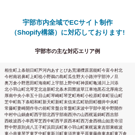
宇部市内全域でECサイト制作
（Shopify構築）に対応しております!
宇部市の主な対応エリア例
相生町
上条
朝日町
芦河内
あすとぴあ
荒瀬
櫟原
居能町
今富
今村北
今村南
岩鼻町
上町
棯小野
鵜の島町
瓜生野
大小路
沖宇部
沖ノ旦
奥万倉
小野
恩田町
海南町
上宇部
上野中町
神原町
亀浦
川上
川添
北小羽山町
北琴芝
北迫新町
北条
木田
際波
草江
車地
黒石北
厚南北
厚南中央
小串
五十目山町
琴崎町
琴芝町
寿町
小松原町
幸町
笹山町
芝中町
島
下条
昭和町
新天町
新町
末信
末広町
助田町
棚井
中央町
常藤町
妻崎開作
寺の前町
常盤台
常盤町
床波
中宇部
中尾
中野開作
中村
中山
鍋倉町
西宇部北
西宇部南
西沖の山
西梶返
錦町
西吉部
西岐波
西小串
西琴芝
西中町
西平原
西本町
西万倉
西桃山
如意寺
沼
野中
野原
則貞
八王子町
浜田
浜町
東小羽山町
東梶返
東吉部
東岐波
東小串
東琴芝
東芝中町
東新川町
東須恵
東平原
東藤曲
東本町
東万倉