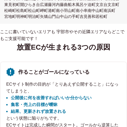
東見初町
開
ひらき台
広瀬
藤河内
藤曲
船木
風呂ケ迫町
文京台
文京町
松崎町
松島町
松山町
岬町
港町
南小羽山町
南小串
南中山町
南浜町
宮地町
明神町
明治町
矢矯
山門
山中
山の手町
吉見
善和
若松町
ここに書いていないエリアも 宇部市やその近隣エリアならどこで
もご支援可能です！
放置ECが生まれる3つの原因
作ることがゴールになっている
ECサイト制作の目的が「とりあえず公開すること」になっ
てしまうと、
公開後に何を改善すればいいか分からない
集客・売上の目標が曖昧
結果、更新されず放置される
という状態に陥りがちです。
ECサイトは完成した瞬間がスタート。ゴールから逆算した