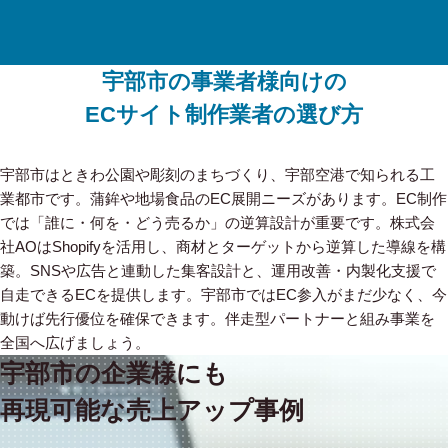
宇部市の事業者様向けの
ECサイト制作業者の選び方
宇部市はときわ公園や彫刻のまちづくり、宇部空港で知られる工
業都市です。蒲鉾や地場食品のEC展開ニーズがあります。EC制作
では「誰に・何を・どう売るか」の逆算設計が重要です。株式会
社AOはShopifyを活用し、商材とターゲットから逆算した導線を構
築。SNSや広告と連動した集客設計と、運用改善・内製化支援で
自走できるECを提供します。宇部市ではEC参入がまだ少なく、今
動けば先行優位を確保できます。伴走型パートナーと組み事業を
全国へ広げましょう。
宇部市の企業様にも
再現可能な売上アップ事例