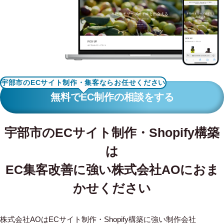
WORKS
制作実績
CONTACT
お問い合わせ
宇部市のECサイト制作・集客ならお任せください
RECRUIT
無料でEC制作の相談をする
採用・応募
宇部市のECサイト制作・Shopify構築
BLOG
は
AOのブログ
EC集客改善に強い株式会社AOにおま
かせください
株式会社AOはECサイト制作・Shopify構築に強い制作会社