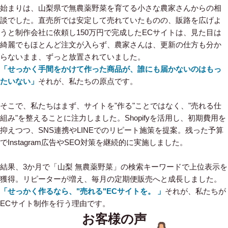
始まりは、山梨県で無農薬野菜を育てる小さな農家さんからの相
談でした。直売所では安定して売れていたものの、販路を広げよ
うと制作会社に依頼し150万円で完成したECサイトは、見た目は
綺麗でもほとんど注文が入らず、農家さんは、更新の仕方も分か
らないまま、ずっと放置されていました。
「せっかく手間をかけて作った商品が、誰にも届かないのはもっ
たいない」
それが、私たちの原点です。
そこで、私たちはまず、サイトを"作る"ことではなく、"売れる仕
組み"を整えることに注力しました。Shopifyを活用し、初期費用を
抑えつつ、SNS連携やLINEでのリピート施策を提案。残った予算
でInstagram広告やSEO対策を継続的に実施しました。
結果、3か月で「山梨 無農薬野菜」の検索キーワードで上位表示を
獲得。リピーターが増え、毎月の定期便販売へと成長しました。
「せっかく作るなら、"売れる"ECサイトを。 」
それが、私たちが
ECサイト制作を行う理由です。
お客様の声