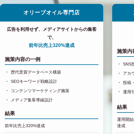
オリーブオイル専門店
広告を利用せず、メディアサイトからの集客
で、
前年比売上320%達成
施策内
施策内容の一例
SN
歴代受賞データベース構築
アカ
SEOキーワード戦略設計
投稿
コンテンツマーケティング施策
運用
メディア集客導線設計
結果
結果
運用開始1
前年比売上320%達成
達成