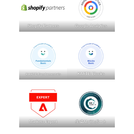
Shopify Partners
Google Analytics
KARTE Blocks
KARTE Fundamentals
Marketo Expert
生成AIパスポート