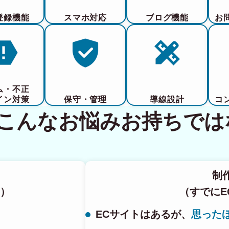
登録機能
スマホ対応
ブログ機能
お
ム・不正
イン対策
保守・管理
導線設計
コ
てこんなお悩みお持ちでは
制
）
（すでにE
ECサイトはあるが、
思った