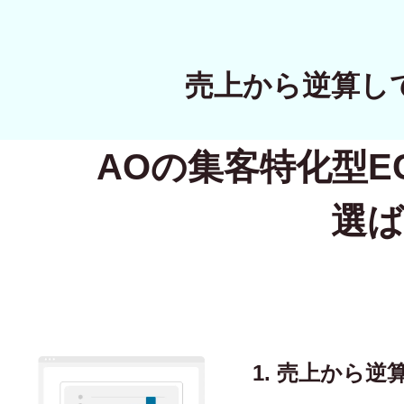
売上から逆算し
AOの集客特化型
E
選ば
1. 売上から