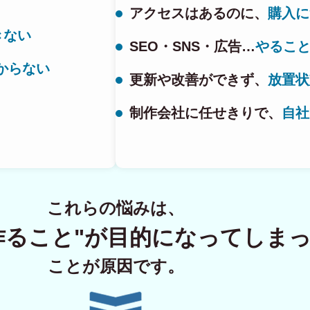
アクセスはあるのに、
購入に
きない
SEO・SNS・広告…
やるこ
ECサイト制
からない
更新や改善ができず、
放置状
制作会社に任せきりで、
自社
Principle
あっ！と おどろく、みら
SERVICE
これらの悩みは、
事業概要
作ること"が
目的になってしま
COMPANY
ことが原因です。
会社概要