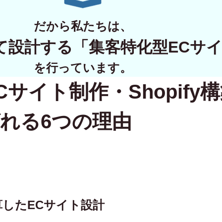
WORKS
だから私たちは、
制作実績
て設計する
「集客特化型ECサ
CONTACT
を行っています。
Cサイト制作・Shopify
お問い合わせ
RECRUIT
れる6つの理由
採用・応募
BLOG
AOのブログ
逆算したECサイト設計