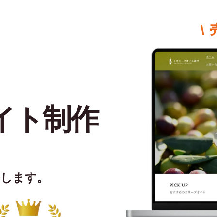
\
イト制作
築します。