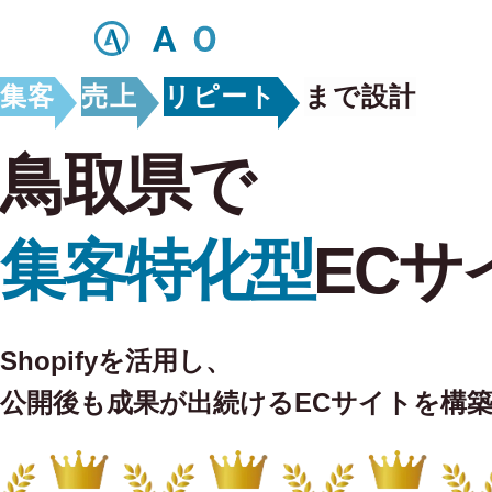
集客
売上
リピート
まで設計
鳥取県で
集客特化型
ECサ
Shopifyを活用し、
公開後も
成果が出続けるECサイトを構