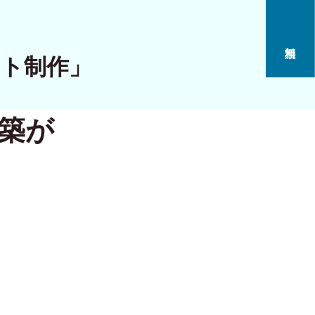
イト制作」
構築が