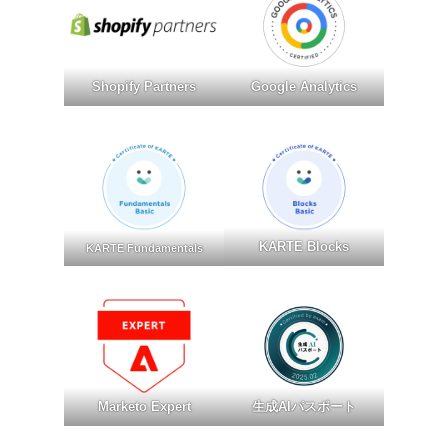
Shopify Partners
Google Analytics
KARTE Blocks
KARTE Fundamentals
Marketo Expert
生成AIパスポート