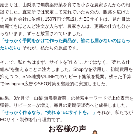
始まりは、山梨県で無農薬野菜を育てる小さな農家さんからの相
談でした。直売所では安定して売れていたものの、販路を広げよ
うと制作会社に依頼し150万円で完成したECサイトは、見た目は
綺麗でもほとんど注文が入らず、農家さんは、更新の仕方も分か
らないまま、ずっと放置されていました。
「せっかく手間をかけて作った商品が、誰にも届かないのはもっ
たいない」
それが、私たちの原点です。
そこで、私たちはまず、サイトを"作る"ことではなく、"売れる仕
組み"を整えることに注力しました。Shopifyを活用し、初期費用を
抑えつつ、SNS連携やLINEでのリピート施策を提案。残った予算
でInstagram広告やSEO対策を継続的に実施しました。
結果、3か月で「山梨 無農薬野菜」の検索キーワードで上位表示を
獲得。リピーターが増え、毎月の定期便販売へと成長しました。
「せっかく作るなら、"売れる"ECサイトを。 」
それが、私たちが
ECサイト制作を行う理由です。
お客様の声