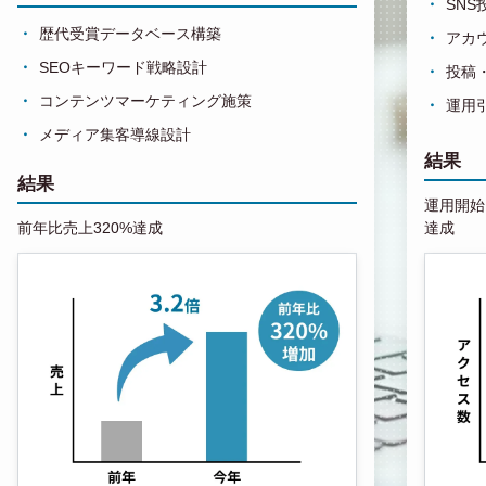
SN
歴代受賞データベース構築
アカ
SEOキーワード戦略設計
投稿
コンテンツマーケティング施策
運用
メディア集客導線設計
結果
結果
運用開始1
前年比売上320%達成
達成