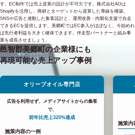
す。EC制作では売上逆算の設計が不可欠です。株式会社AOは
Shopifyを活用し、商材とターゲットから逆算した導線を構築。
SNSや広告と連動した集客設計と、運用改善・内製化支援で自走
できるECを提供します。美郷町ではEC参入がほぼなく、今始めれ
ば先行者利益を大きく確保できます。伴走型パートナーと組み事
業を成長させましょう。
邑智郡美郷町の企業様にも
再現可能な売上アップ事例
オリーブオイル専門店
広告を利用せず、メディアサイトからの集客
で、
前年比売上320%達成
施策内
施策内容の一例