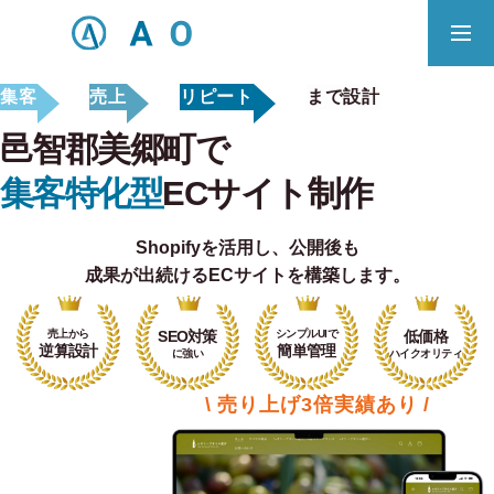
集客
売上
リピート
まで設計
事業内容
無料相談
邑智郡美郷町で
ECサイト制作対応エリア
集客特化型
ECサイト制作
Shopifyを活用し、
公開後も
Principle
成果が出続けるECサイトを構築します。
あっ！と おどろく、みらいをつくる。
売上から
SEO対策
シンプルUIで
低価格
SERVICE
逆算設計
簡単管理
に強い
ハイクオリティ
事業概要
\ 売り上げ3倍実績あり /
COMPANY
会社概要