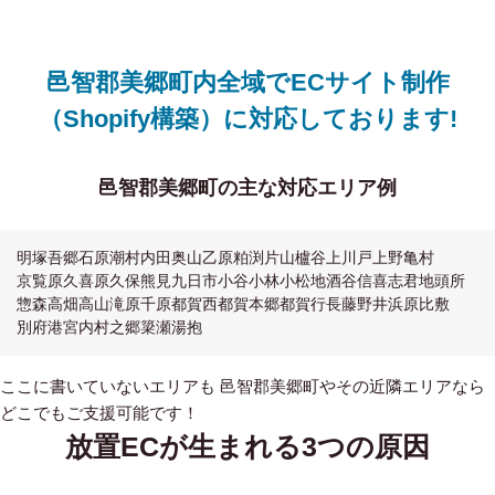
邑智郡美郷町内全域でECサイト制作
（Shopify構築）に対応しております!
邑智郡美郷町の主な対応エリア例
明塚
吾郷
石原
潮村
内田
奥山
乙原
粕渕
片山
櫨谷
上川戸
上野
亀村
京覧原
久喜原
久保
熊見
九日市
小谷
小林
小松地
酒谷
信喜
志君
地頭所
惣森
高畑
高山
滝原
千原
都賀西
都賀本郷
都賀行
長藤
野井
浜原
比敷
別府
港
宮内
村之郷
簗瀬
湯抱
ここに書いていないエリアも 邑智郡美郷町やその近隣エリアなら
どこでもご支援可能です！
放置ECが生まれる3つの原因