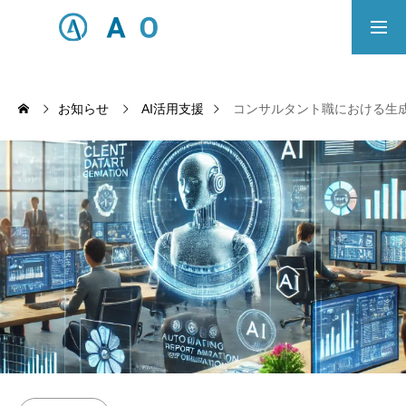
事業内容
無料相談
お知らせ
AI活用支援
コンサルタント職における生成
ECサイト制作対応エリア
Principle
あっ！と おどろく、みらいをつくる。
SERVICE
事業概要
COMPANY
会社概要